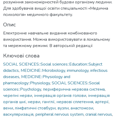
розуміння закономірностей будови організму людини.
Для здобувачів вищої освіти спеціальності «Медична
психологія» медичного факультету.
Опис
Електронне навчальне видання комбінованого
використання. Можна використовувати в локальному
та мережному режимі. В авторській редакції
Ключові слова
SOCIAL SCIENCES::Social sciences::Education::Subject
didactics
,
MEDICINE::Microbiology, immunology, infectious
diseases
,
MEDICINE::Physiology and
pharmacology::Physiology
,
SOCIAL SCIENCES::Social
sciences::Psychology
,
периферична нервова система
,
черепні нерви
,
іннервація органів голови
,
іннервація
органів шиї
,
нерви
,
ганглії
,
нервові сплетення
,
артерії
,
вени
,
лімфатичні стовбури
,
вузли
,
анастомози
,
васкуляризація
,
рeripheral nervous system
,
cranial nervous
,