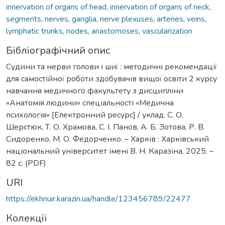
innervation of organs of head
,
innervation of organs of neck
,
segments
,
nerves
,
ganglia
,
nerve plexuses
,
arteries
,
veins
,
lymphatic trunks
,
nodes
,
anastomoses
,
vascularization
Бібліографічний опис
Судини та нерви голови і шиї : методичні рекомендації
для самостійної роботи здобувачів вищої освіти 2 курсу
навчання медичного факультету з дисципліни
«Анатомія людини» спеціальності «Медична
психологія» [Електронний ресурс] / уклад. С. О.
Шерстюк, Т. О. Храмова, С. І. Панов, А. Б. Зотова, Р. В.
Сидоренко, М. О. Федорченко. – Харків : Харківський
національний університет імені В. Н. Каразіна, 2025. –
82 с. (PDF)
URI
https://ekhnuir.karazin.ua/handle/123456789/22477
Колекції