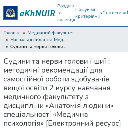
Розділи
Пошук за
та
Статистика
критеріями
колекції
Головна
Медичний факультет
Навчальні видання. Медичний факультет
Судини та нерви голови і шиї : методичні рекомендації для самостійної роботи здобувачів вищої освіти 2 курсу навчання медичного факультету з дисципліни «Анатомія людини» спеціальності «Медична психологія» [Електронний ресурс]
Судини та нерви голови і шиї :
методичні рекомендації для
самостійної роботи здобувачів
вищої освіти 2 курсу навчання
медичного факультету з
дисципліни «Анатомія людини»
спеціальності «Медична
психологія» [Електронний ресурс]