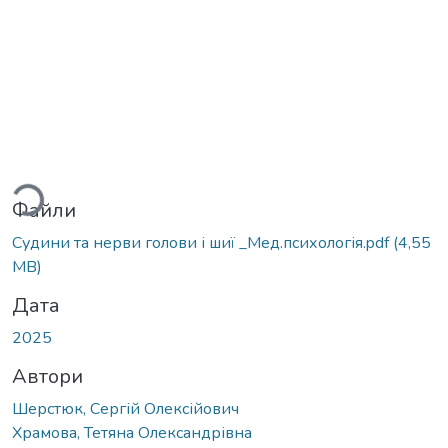
антажиться...
Файли
Судини та нерви голови і шиї _Мед.психологія.pdf
(4,55
MB)
Дата
2025
Автори
Шерстюк, Сергій Олексійович
Храмова, Тетяна Олександрівна