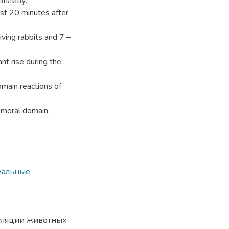
впливу.
rst 20 minutes after
ving rabbits and 7 –
ant rise during the
omain reactions of
umoral domain.
мальные
гуляции животных