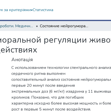
к за критеріями
Статистика
Наукові роботи. Медичний факультет
Состояние нейрогуморальной регуляции животных при экстремальных воздействиях
моральной регуляции живо
действиях
Анотація
С использованием технологии спектрального анали
сердечного ритма выполнен
сопоставительный анализ состояния нейрогумораль
первые 20 минут после введения
экстремальных доз (6 мг/кг) изадрина у 11 выживш
кроликов. Показано, что для погибших
характерна исходно более высокая мощность и бол
рост в первые 5 минут после воздействия.