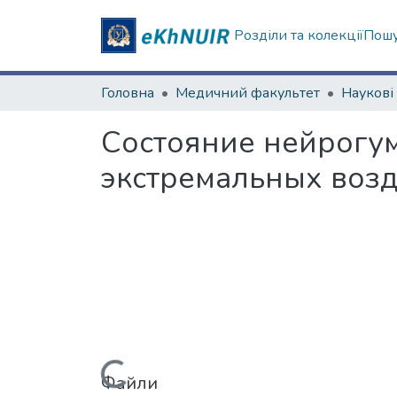
Розділи та колекції
Пошу
Головна
Медичний факультет
Состояние нейрогу
экстремальных воз
Вантажиться...
Файли