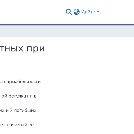
Увійти
тных при
за вариабельности
ной регуляции в
их и 7 погибших
ее значимый ее