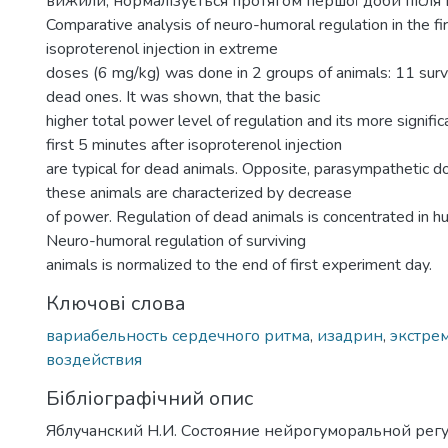
вижили, нормалізується протягом першої доби після 
Comparative analysis of neuro-humoral regulation in the fi
isoproterenol injection in extreme
doses (6 mg/kg) was done in 2 groups of animals: 11 survi
dead ones. It was shown, that the basic
higher total power level of regulation and its more signific
first 5 minutes after isoproterenol injection
are typical for dead animals. Opposite, parasympathetic d
these animals are characterized by decrease
of power. Regulation of dead animals is concentrated in h
Neuro-humoral regulation of surviving
animals is normalized to the end of first experiment day.
Ключові слова
вариабельность сердечного ритма
,
изадрин
,
экстре
воздействия
Бібліографічний опис
Яблучанский Н.И. Состояние нейрогуморальной ре