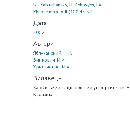
N.I. Yabluchansky, I.I. Zinkovych, I.A.
Khripachenko.pdf
(400,44 KB)
Дата
2002
Автори
Яблучанский, Н.И.
Зинкович, И.И.
Хрипаченко, И.А.
Видавець
Харкiвський нацiональний унiверситет iм. В
Каразiна