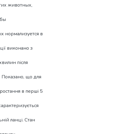
тих животных,
 бы
х нормализуется в
ції виконано з
хвилин після
. Показано, що для
зростання в перші 5
характеризується
ній ланці. Стан