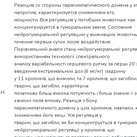
Реакция со стороны парасимпатического домена у э
напротив, характеризуется снижением его
мощности. Вся регуляция у погибших животных как
концентрируется в гуморальном звене. Состояние
нейрогуморальной регуляции у выживших животны
течение первых суток после воздействия.
Порівняльний аналіз стану нейрогуморальної регуля
використанням технології спектрального
аналізу варіабельності серцевого ритму за перші 20 
введення екстремальних доз (6 мг/кг) ізадрину
у 11 кроликів, що вижили, та 7 кроликів, що загибли
тварин, що загибли, характерна
.Н.
початково більш висока потужність і більш значне її 
хвилин після впливу. Реакція з боку
парасимпатичного домену у цих кроликів, навпаки, 
зниженням його моці. Уся регуляція у
тварин, що загибли, як би концентрується в гумораль
нейрогуморальної регуляції у кроликів, що