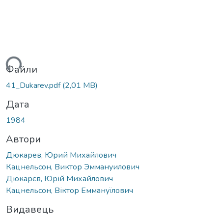
житься...
Файли
41_Dukarev.pdf
(2,01 MB)
Дата
1984
Автори
Дюкарев, Юрий Михайлович
Кацнельсон, Виктор Эммануилович
Дюкарєв, Юрій Михайлович
Кацнельсон, Віктор Еммануїлович
Видавець