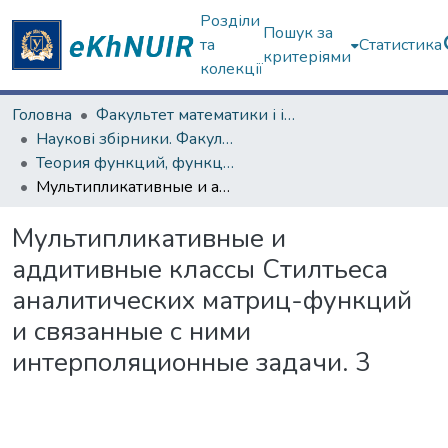
Розділи
Пошук за
та
Статистика
критеріями
колекції
Головна
Факультет математики і інформатики
Наукові збірники. Факультет математики і інформатики
Теория функций, функциональный анализ и их приложения (1965–1985 гг.)
Мультипликативные и аддитивные классы Стилтьеса аналитических матриц-функций и связанные с ними интерполяционные задачи. 3
Мультипликативные и
аддитивные классы Стилтьеса
аналитических матриц-функций
и связанные с ними
интерполяционные задачи. 3