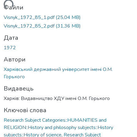
иться...
Файли
Visnyk_1972_85_1.pdf
(25,04 MB)
Visnyk_1972_85_2.pdf
(31,36 MB)
Дата
1972
Автори
Харкiвський державний унiверситет iменi О.М.
Горького
Видавець
Харкiв: Видавництво ХДУ iменi О.М. Горького
Ключові слова
Research Subject Categories::HUMANITIES and
RELIGION::History and philosophy subjects::History
subjects::History of science
,
Research Subject