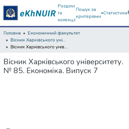
Розділи
Пошук за
та
Статистика
критеріями
колекції
Головна
Економічний факультет
Вісник Харківського університету. "Економіка", "Політекономія"
Вiсник Харкiвського унiверситету. № 85. Економіка. Випуск 7
Вiсник Харкiвського унiверситету.
№ 85. Економіка. Випуск 7