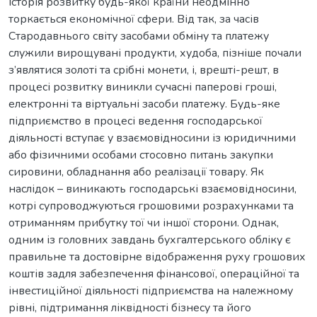
Історія розвитку будь-якої країни неодмінно
торкається економічної сфери. Від так, за часів
Стародавнього світу засобами обміну та платежу
служили вирощувані продукти, худоба, пізніше почали
з’являтися золоті та срібні монети, і, врешті-решт, в
процесі розвитку виникли сучасні паперові гроші,
електронні та віртуальні засоби платежу. Будь-яке
підприємство в процесі ведення господарської
діяльності вступає у взаємовідносини із юридичними
або фізичними особами стосовно питань закупки
сировини, обладнання або реалізації товару. Як
наслідок – виникають господарські взаємовідносини,
котрі супроводжуються грошовими розрахунками та
отриманням прибутку тої чи іншої сторони. Однак,
одним із головних завдань бухгалтерського обліку є
правильне та достовірне відображення руху грошових
коштів задля забезпечення фінансової, операційної та
інвестиційної діяльності підприємства на належному
рівні, підтримання ліквідності бізнесу та його