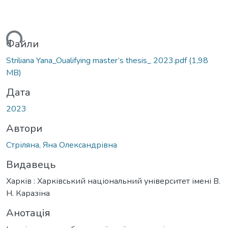
ься...
Файли
Striliana Yana_Oualifying master’s thesis_ 2023.pdf
(1,98
MB)
Дата
2023
Автори
Стріляна, Яна Олександрівна
Видавець
Харків : Харківський національний університет імені В.
Н. Каразіна
Анотація