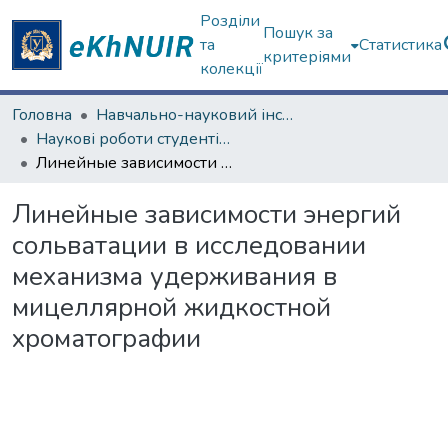
Розділи
Пошук за
та
Статистика
критеріями
колекції
Головна
Навчально-науковий інститут Хімії
Наукові роботи студентів та аспірантів. Навчально-науковий інститут Хімії
Линейные зависимости энергий сольватации в исследовании механизма удерживания в мицеллярной жидкостной хроматографии
Линейные зависимости энергий
сольватации в исследовании
механизма удерживания в
мицеллярной жидкостной
хроматографии