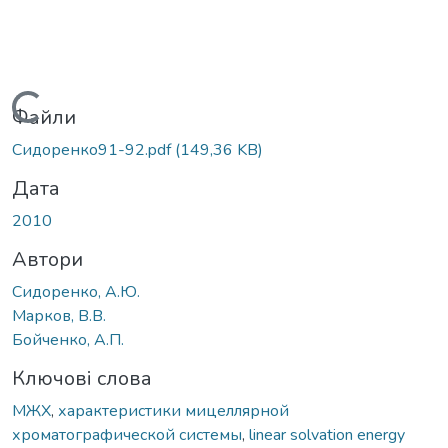
Вантажиться...
Файли
Сидоренко91-92.pdf
(149,36 KB)
Дата
2010
Автори
Сидоренко, А.Ю.
Марков, В.В.
Бойченко, А.П.
Ключові слова
МЖХ
,
характеристики мицеллярной
хроматографической системы
,
linear solvation energy