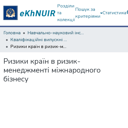
Розділи
Пошук за
та
Статистика
критеріями
колекції
Головна
Навчально-науковий інститут "Каразінський інститут міжнародних відносин та туристичного бізнесу"
Кваліфікаційні випускні роботи магістрів. Навчально-науковий інститут "Каразінський інститут міжнародних відносин та туристичного бізнесу"
Ризики країн в ризик-менеджменті міжнародного бізнесу
Ризики країн в ризик-
менеджменті міжнародного
бізнесу