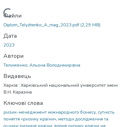
Вантажиться...
Файли
Diplom_Telyzhenko_A_mag_2023.pdf
(2,29 MB)
Дата
2023
Автори
Телиженко, Альона Володимирівна
Видавець
Харків : Харківський національний університет імені
В.Н. Каразіна
Ключові слова
ризик-менеджмент міжнародного бізнесу
,
сутність
поняття «ризику країни»
,
методи дослідження та
оцінки ризиків країни
,
вплив ризику країни на