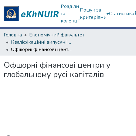
Розділи
Пошук за
та
Статистика
критеріями
колекції
Головна
Економічний факультет
Кваліфікаційні випускні роботи бакалаврів. Економічний факультет
Офшорні фінансові центри у глобальному русі капіталів
Офшорні фінансові центри у
глобальному русі капіталів
Вантажиться...