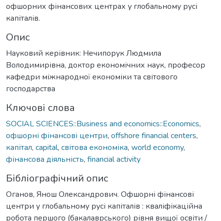
офшорних фінансових центрах у глобальному русі
капіталів.
Опис
Науковий керівник: Нечипорук Людмила
Володимирівна, доктор економічних наук, професор
кафедри міжнародної економіки та світового
господарства
Ключові слова
SOCIAL SCIENCES::Business and economics::Economics
,
офшорні фінансові центри
,
offshore financial centers
,
капітал
,
capital
,
світова економіка
,
world economy
,
фінансова діяльність
,
financial activity
Бібліографічний опис
Оганов, Янош Олександрович. Офшорні фінансові
центри у глобальному русі капіталів : кваліфікаційна
робота першого (бакалаврського) рівня вищої освіти /