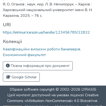
Я. О. Оганов ; наук. кер. Л. В. Нечипорук. – Харків :
Харківський національний університет імені В. Н.
Каразіна, 2025. – 76 с.
URI
https://ekhnuir.karazin.ua/handle/123456789/22832
Колекції
Кваліфікаційні випускні роботи бакалаврів.
Економічний факультет
Повна інформація про документ
Google Scholar
DSpace software
copyright © 2002-2026
LYRASIS
Цей контент доступний на умовах ліцензії
Creative
Commons «Attribution-NonCommercial» 4.0 Всесвітня
.