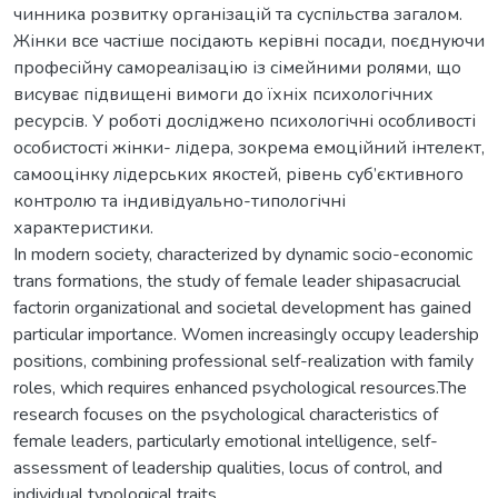
чинника розвитку організацій та суспільства загалом.
Жінки все частіше посідають керівні посади, поєднуючи
професійну самореалізацію із сімейними ролями, що
висуває підвищені вимоги до їхніх психологічних
ресурсів. У роботі досліджено психологічні особливості
особистості жінки- лідера, зокрема емоційний інтелект,
самооцінку лідерських якостей, рівень суб’єктивного
контролю та індивідуально-типологічні
характеристики.
In modern society, characterized by dynamic socio-economic
trans formations, the study of female leader shipasacrucial
factorin organizational and societal development has gained
particular importance. Women increasingly occupy leadership
positions, combining professional self-realization with family
roles, which requires enhanced psychological resources.The
research focuses on the psychological characteristics of
female leaders, particularly emotional intelligence, self-
assessment of leadership qualities, locus of control, and
individual typological traits.