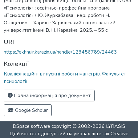
(магістерського) рівня вищої освіти : спеціальність 053
«Психологія» : освітньо-професійна програма
«Психологія» / Ю. Журкабаєва ; кер. роботи Н.
Оніщенко. – Харків : Харківський національний
університет імені В. Н. Каразіна, 2025. – 55 с.
URI
https://ekhnuir.karazin.ua/handle/123456789/24463
Колекції
Кваліфікаційні випускні роботи магістрів. Факультет
психології
Повна інформація про документ
Google Scholar
DSpace software
copyright © 2002-2026
LYRASIS
Цей контент доступний на умовах ліцензії
Creative