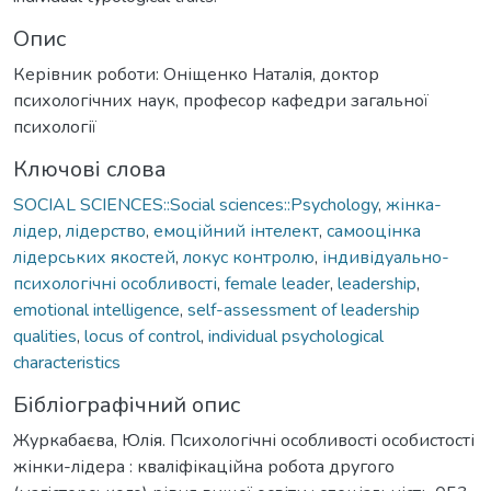
Опис
Керівник роботи: Оніщенко Наталія, доктор
психологічних наук, професор кафедри загальної
психології
Ключові слова
SOCIAL SCIENCES::Social sciences::Psychology
,
жінка-
лідер
,
лідерство
,
емоційний інтелект
,
самооцінка
лідерських якостей
,
локус контролю
,
індивідуально-
психологічні особливості
,
female leader
,
leadership
,
emotional intelligence
,
self-assessment of leadership
qualities
,
locus of control
,
individual psychological
characteristics
Бібліографічний опис
Журкабаєва, Юлія. Психологічні особливості особистості
жінки-лідера : кваліфікаційна робота другого