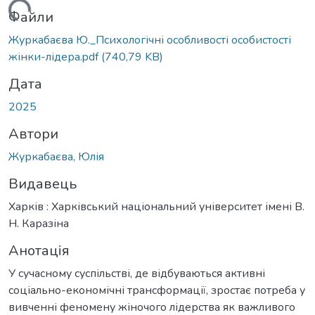
иться...
Файли
Журкабаєва Ю._Психологічні особливості особистості
жінки-лідера.pdf
(740,79 KB)
Дата
2025
Автори
Журкабаєва, Юлія
Видавець
Харків : Харківський національний університет імені В.
Н. Каразіна
Анотація
У сучасному суспільстві, де відбуваються активні
соціально-економічні трансформації, зростає потреба у
вивченні феномену жіночого лідерства як важливого