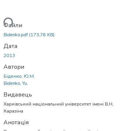
ься...
Файли
Bidenko.pdf
(173,76 KB)
Дата
2013
Автори
Біденко, Ю.М.
Bidenko, Yu.
Видавець
Харківський національний університет імені В.Н.
Каразіна
Анотація