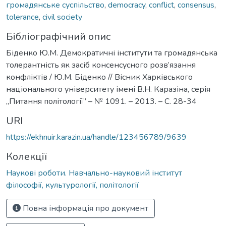
громадянське суспільство
,
democracy
,
conflict
,
consensus
,
tolerance
,
civil society
Бібліографічний опис
Біденко Ю.М. Демократичні інститути та громадянська
толерантність як засіб консенсусного розв’язання
конфліктів / Ю.М. Біденко // Вісник Харківського
національного університету імені В.Н. Каразіна, серія
„Питання політології” – № 1091. – 2013. – С. 28-34
URI
https://ekhnuir.karazin.ua/handle/123456789/9639
Колекції
Наукові роботи. Навчально-науковий інститут
філософії, культурології, політології
Повна інформація про документ