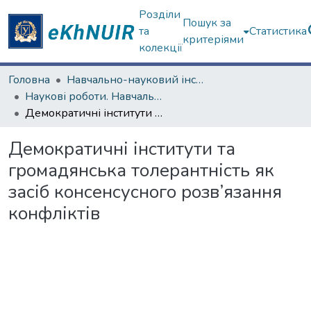
Розділи
Пошук за
та
Статистика
критеріями
колекції
Головна
Навчально-науковий інститут філософії, культурології, політології
Наукові роботи. Навчально-науковий інститут філософії, культурології, політології
Демократичні інститути та громадянська толерантність як засіб консенсусного розв’язання конфліктів
Демократичні інститути та
громадянська толерантність як
засіб консенсусного розв’язання
конфліктів