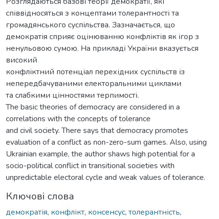
Розглядаються базові теорії демократії, які
співвідносяться з концептами толерантності та
громадянського суспільства. Зазначається, що
демократія сприяє оцінюванню конфліктів як ігор з
ненульовою сумою. На прикладі України вказується
високий
конфліктний потенціал перехідних суспільств із
непередбачуваними електоральними циклами
та слабкими цінностями терпимості.
The basic theories of democracy are considered in a
correlations with the concepts of tolerance
and civil society. There says that democracy promotes
evaluation of a conflict as non-zero-sum games. Also, using
Ukrainian example, the author shaws high potential for a
socio-political conflict in transitional societies with
unpredictable electoral cycle and weak values of tolerance.
Ключові слова
демократія
,
конфлікт
,
консенсус
,
толерантність
,