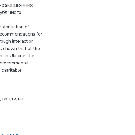
ю закордонних
публічного
bstantiation of
 recommendations for
rough interaction
 is shown that at the
em in Ukraine, the
on-governmental
 charitable
, кандидат
ва дітей
,