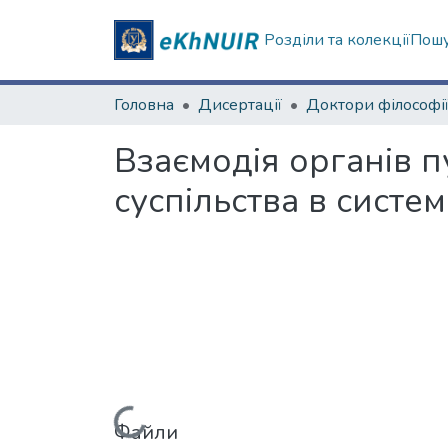
Розділи та колекції
Пошу
Головна
Дисертації
Доктори філософі
Взаємодія органів п
суспільства в систе
Файли