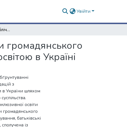
Увійти
Взаємодія органів публічної влади з інститутами громадянського суспільства в системі управління інклюзивною освітою в Україні
ми громадянського
світою в Україні
обґрунтуванні
ацій з
и в України шляхом
 суспільства.
нклюзивної освіти
ти громадянського
ування, батьківські
, сполучена із