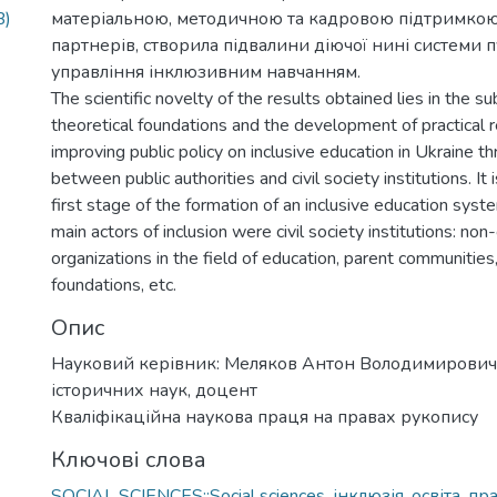
B)
матеріальною, методичною та кадровою підтримко
партнерів, створила підвалини діючої нині системи 
управління інклюзивним навчанням.
The scientific novelty of the results obtained lies in the su
theoretical foundations and the development of practical
improving public policy on inclusive education in Ukraine th
between public authorities and civil society institutions. It
first stage of the formation of an inclusive education syst
main actors of inclusion were civil society institutions: n
organizations in the field of education, parent communities,
foundations, etc.
Опис
Науковий керівник: Меляков Антон Володимирович
історичних наук, доцент
Кваліфікаційна наукова праця на правах рукопису
Ключові слова
SOCIAL SCIENCES::Social sciences
,
інклюзія
,
освіта
,
пра