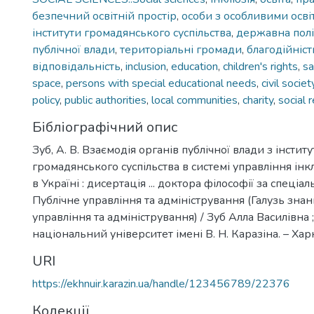
безпечний освітній простір
,
особи з особливими осв
інститути громадянського суспільства
,
державна полі
публічної влади
,
територіальні громади
,
благодійніст
відповідальність
,
inclusion
,
education
,
children's rights
,
sa
space
,
persons with special educational needs
,
civil societ
policy
,
public authorities
,
local communities
,
charity
,
social 
Бібліографічний опис
Зуб, А. В. Взаємодія органів публічної влади з інстит
громадянського суспільства в системі управління і
в Україні : дисертація ... доктора філософії за спеціа
Публічне управління та адміністрування (Галузь зна
управління та адміністрування) / Зуб Алла Василівна 
національний університет імені В. Н. Каразіна. – Харк
URI
https://ekhnuir.karazin.ua/handle/123456789/22376
Колекції