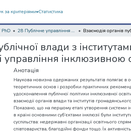
к за критеріями
Статистика
ї PhD
28 Публічне управління та адміністрування
ублічної влади з інститута
мі управління інклюзивною о
Анотація
Наукова новизна одержаних результатів полягає в 
теоретичних основ і розробки практичних рекоменд
удосконалення публічної політики інклюзивної освіт
взаємодії органів влади та інститутів громадянського
Показано, що на першому етапі утворення системи і
в країні основними суб’єктами інклюзії були інститу
суспільства: недержавні організації освітнього спрям
співтовариства, благодійні фонди тощо. Їх активність