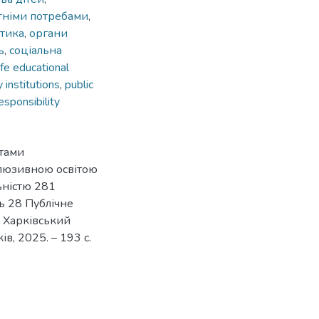
ітніми потребами
,
тика
,
органи
ь
,
соціальна
fe educational
y institutions
,
public
responsibility
утами
нклюзивною освітою
льністю 281
нь 28 Публічне
; Харківський
ів, 2025. – 193 с.