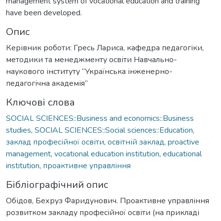
management system of vocational education and training
have been developed.
Опис
Керівник роботи: Гресь Лариса, кафедра педагогіки,
методики та менеджменту освіти Навчально-
наукового інституту “Українська інженерно-
педагогічна академія”
Ключові слова
SOCIAL SCIENCES::Business and economics::Business
studies
,
SOCIAL SCIENCES::Social sciences::Education
,
заклад професійної освіти
,
освітній заклад
,
proactive
management
,
vocational education institution
,
educational
institution
,
проактивне управління
Бібліографічний опис
Обідов, Бехруз Фаридунович. Проактивне управління
розвитком закладу професійної освіти (на прикладі