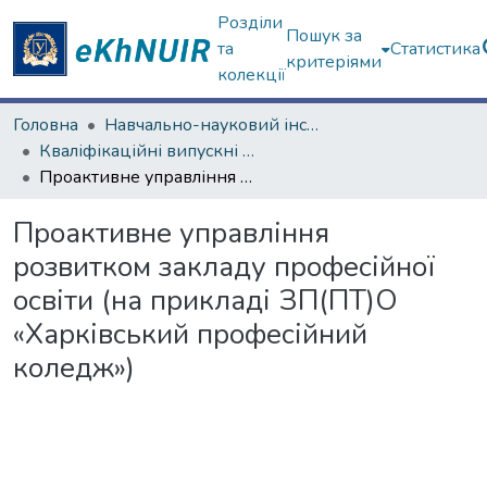
Розділи
Пошук за
та
Статистика
критеріями
колекції
Головна
Навчально-науковий інститут «Українська інженерно-педагогічна академія»
Кваліфікаційні випускні роботи магістрів. Навчально-науковий інститут «Українська інженерно-педагогічна академія»
Проактивне управління розвитком закладу професійної освіти (на прикладі ЗП(ПТ)О «Харківський професійний коледж»)
Проактивне управління
розвитком закладу професійної
освіти (на прикладі ЗП(ПТ)О
«Харківський професійний
коледж»)