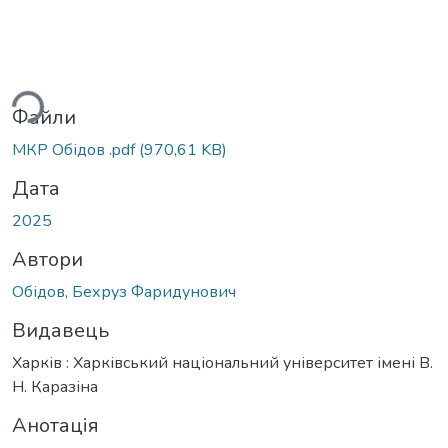
иться...
Файли
МКР Обідов .pdf
(970,61 KB)
Дата
2025
Автори
Обідов, Бехруз Фаридунович
Видавець
Харків : Харківський національний університет імені В.
Н. Каразіна
Анотація