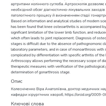
артритами колінного суглоба. Артроскопія дозволяє
необхідний обсяг діагностично-лікувальних заходів
патологічного процесу й визначенням стадії гонартр
Based on information and analytical studies of modern scient
has been found that knee osteoarthritis is accompanied by
significant limitation of the lower limb function, and reduce
which often leads to joint replacement. Diagnosis of osteoar
stages is difficult due to the absence of pathognomonic clin
laboratory parameters, and in case of monoarthrosis with syn
complicated by differentiation with specific arthritis of the 
Arthroscopy allows performing the necessary scope of di
therapeutic measures with verification of the pathological
determination of gonarthrosis stage.
Опис
Колесніченко Віра Анатоліївна, доктор медичних на
кафедри хірургічних хвороб, https://orcid.org/0009
Ключові слова