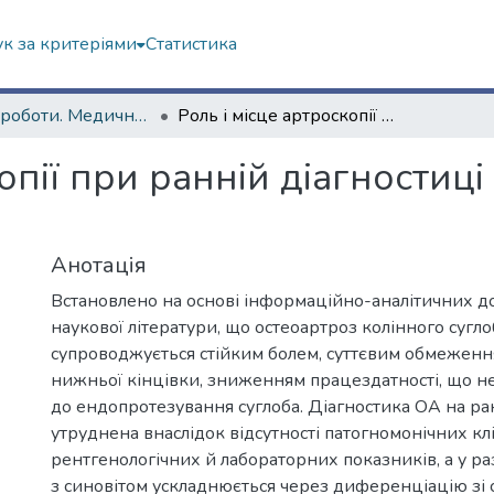
к за критеріями
Статистика
Наукові роботи. Медичний факультет
Роль і місце артроскопії при ранній діагностиці моногонартрозу (огляд літератури)
копії при ранній діагностиц
Анотація
Встановлено на основі інформаційно-аналітичних до
наукової літератури, що остеоартроз колінного сугло
супроводжується стійким болем, суттєвим обмеженн
нижньої кінцівки, зниженням працездатності, що н
до ендопротезування суглоба. Діагностика ОА на ран
утруднена внаслідок відсутності патогномонічних клі
рентгенологічних й лабораторних показників, а у р
з синовітом ускладнюється через диференціацію зі