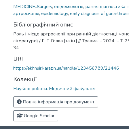
MEDICINE::Surgery
,
епідеміологія
,
рання діагностика 
артроскопія
,
epidemiology
,
early diagnosis of gonarthrosi
Бібліографічний опис
Роль і місце артроскопії при ранній діагностиці мон
літератури) / Г. Г. Голка [та ін.] // Травма. – 2024. – Т. 
34.
URI
https://ekhnuir.karazin.ua/handle/123456789/21446
Колекції
Наукові роботи. Медичний факультет
Повна інформація про документ
Google Scholar