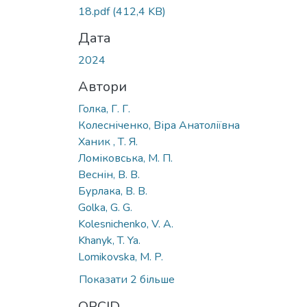
18.pdf
(412,4 KB)
Дата
2024
Автори
Голка, Г. Г.
Колесніченко, Віра Анатоліївна
Ханик , Т. Я.
Ломіковська, М. П.
Веснін, В. В.
Бурлака, В. В.
Golka, G. G.
Kolesnichenko, V. A.
Khanyk, T. Ya.
Lomikovska, M. P.
Показати 2 більше
ORCID