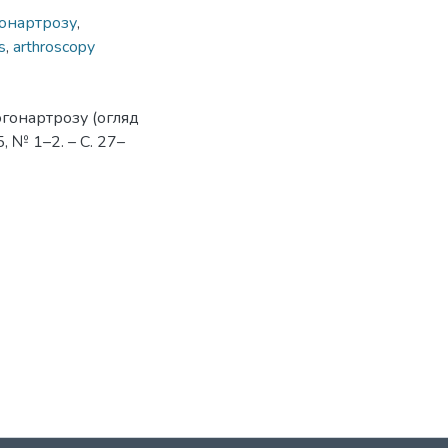
гонартрозу
,
s
,
arthroscopy
огонартрозу (огляд
25, № 1–2. – С. 27–