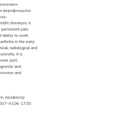
 виконати
 з верифікацією
озу.
ific literature, it
 persistent pain,
d ability to work,
thritis in the early
ical, radiological and
ovitis, it is
knee joint.
agnostic and
 process and
ук, професор
-0007-4106-1730