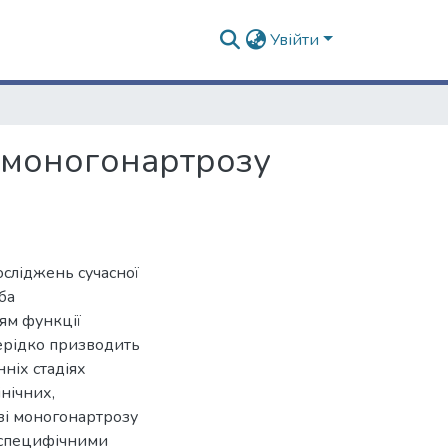
Увійти
і моногонартрозу
сліджень сучасної
ба
ям функції
ерідко призводить
ніх стадіях
нічних,
азі моногонартрозу
 специфічними