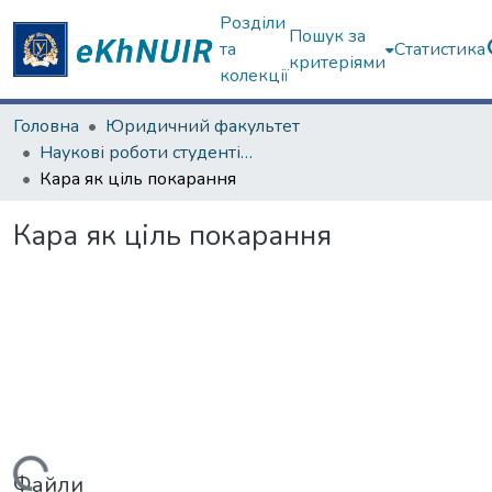
Розділи
Пошук за
та
Статистика
критеріями
колекції
Головна
Юридичний факультет
Наукові роботи студентів та аспірантів. Юридичний факультет
Кара як ціль покарання
Кара як ціль покарання
Файли