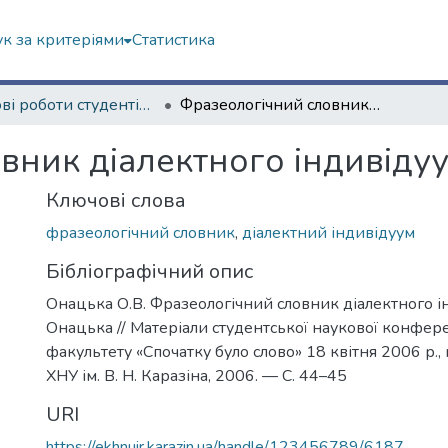
к за критеріями
Статистика
Наукові роботи студентів та аспірантів. Філологічний факультет
Фразеологічний словник діалектного індивідуума
вник діалектного індивіду
Ключові слова
фразеологічний словник
,
діалектний індивідуум
Бібліографічний опис
Онацька О.В. Фразеологічний словник діалектного ін
Онацька // Матеріали студентської наукової конфере
факультету «Спочатку було слово» 18 квітня 2006 р., м
ХНУ ім. В. Н. Каразіна, 2006. — С. 44–45
URI
https://ekhnuir.karazin.ua/handle/123456789/6187