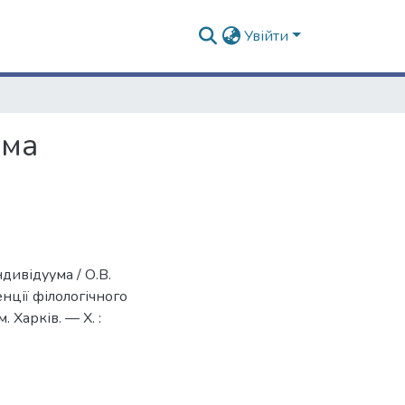
Увійти
ума
дивідуума / О.В.
нції філологічного
. Харків. — Х. :