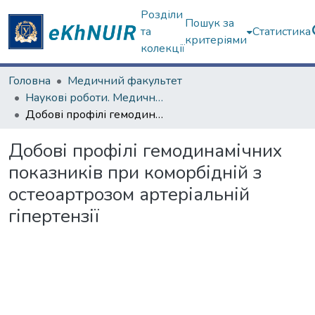
Розділи
Пошук за
та
Статистика
критеріями
колекції
Головна
Медичний факультет
Наукові роботи. Медичний факультет
Добові профілі гемодинамічних показників при коморбідній з остеоартрозом артеріальній гіпертензії
Добові профілі гемодинамічних
показників при коморбідній з
остеоартрозом артеріальній
гіпертензії