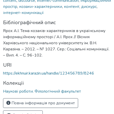
content
,
discourse
,
Internet-communication
,
інформаційний
простір
,
козаки-характерники
,
контент
,
дискурс
,
інтернет-комунікації
Бібліографічний опис
Ярох А.І. Тема козаків-характерників в українському
інформаційному просторі / А.І. Ярох // Вiсник
Харкiвського нацiонального унiверситету iм. В.Н.
Каразiна. – 2012. – № 1027. Сер.: Соціальні комунікації.
– Вип. 4. – С. 96-102.
URI
https://ekhnuir.karazin.ua/handle/123456789/8246
Колекції
Наукові роботи. Філологічний факультет
Повна інформація про документ