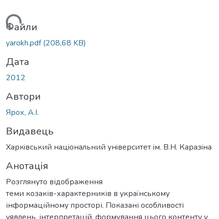
житься...
Файли
yarokh.pdf
(208,68 KB)
Дата
2012
Автори
Ярох, А.І.
Видавець
Харкiвський нацiональний унiверситет iм. В.Н. Каразiна
Анотація
Розглянуто відображення
теми козаків-характерників в українському
інформаційному просторі. Показані особливості
уявлень, інтерпретацій, формування цього контенту у