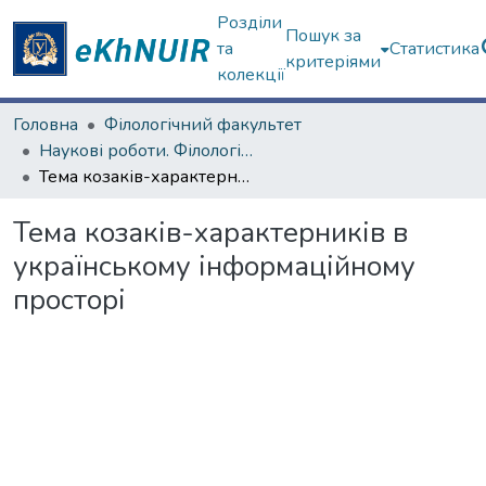
Розділи
Пошук за
та
Статистика
критеріями
колекції
Головна
Філологічний факультет
Наукові роботи. Філологічний факультет
Тема козаків-характерників в українському інформаційному просторі
Тема козаків-характерників в
українському інформаційному
просторі