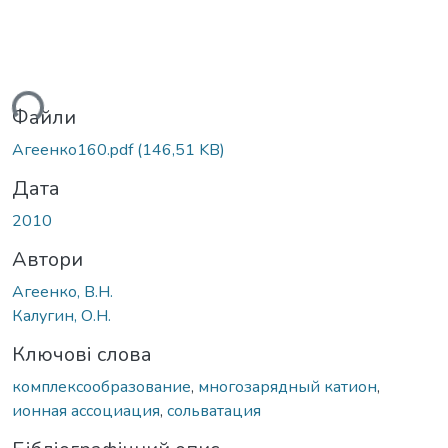
ься...
Файли
Агеенко160.pdf
(146,51 KB)
Дата
2010
Автори
Агеенко, В.Н.
Калугин, О.Н.
Ключові слова
комплексообразование
,
многозарядный катион
,
ионная ассоциация
,
сольватация