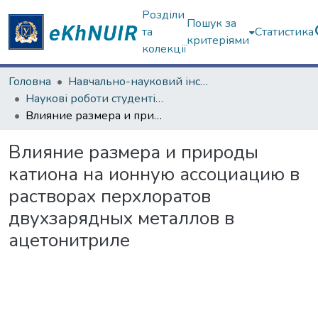
Розділи
Пошук за
та
Статистика
критеріями
колекції
Головна
Навчально-науковий інститут Хімії
Наукові роботи студентів та аспірантів. Навчально-науковий інститут Хімії
Влияние размера и природы катиона на ионную ассоциацию в растворах перхлоратов двухзарядных металлов в ацетонитриле
Влияние размера и природы
катиона на ионную ассоциацию в
растворах перхлоратов
двухзарядных металлов в
ацетонитриле