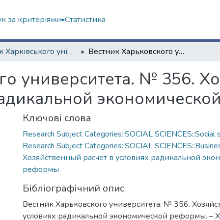
к за критеріями
Статистика
Вісник Харківського університету. "Економіка", "Політекономія"
Вестник Харьковского университета. № 356. Хозяйственный расчет в условиях радикальной экономической реформы
го университета. № 356. Х
 радикальной экономическ
Ключові слова
Research Subject Categories::SOCIAL SCIENCES::Social s
Research Subject Categories::SOCIAL SCIENCES::Busine
Хозяйственный расчет в условиях радикальной эко
реформы
Бібліографічний опис
Вестник Харьковского университета. № 356. Хозяйс
условиях радикальной экономической реформы. – Х