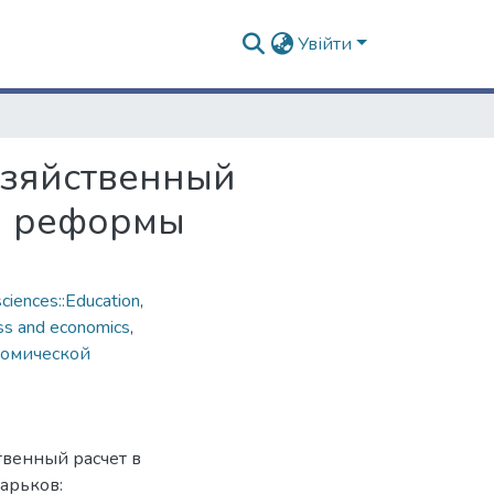
Увійти
озяйственный
ой реформы
ciences::Education
,
ss and economics
,
номической
твенный расчет в
арьков: