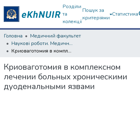
Розділи
Пошук за
та
Статистика
критеріями
колекції
Головна
Медичний факультет
Наукові роботи. Медичний факультет
Криоваготомия в комплексном лечении больных хроническими дуоденальными язвами
Криоваготомия в комплексном
лечении больных хроническими
дуоденальными язвами