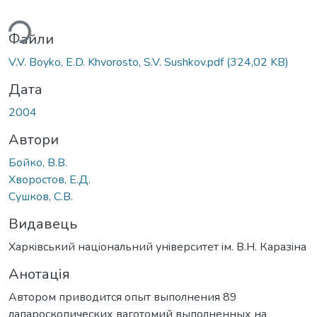
житься...
Файли
V.V. Boyko, E.D. Khvorosto, S.V. Sushkov.pdf
(324,02 KB)
Дата
2004
Автори
Бойко, В.В.
Хворостов, Е.Д.
Сушков, С.В.
Видавець
Харкiвський нацiональний унiверситет iм. В.Н. Каразiна
Анотація
Автором приводится опыт выполнения 89
лапароскопических ваготомий выполненных на