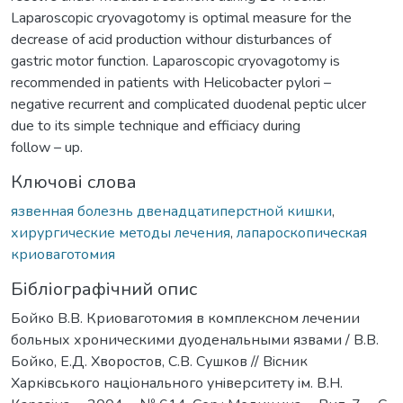
Laparoscopic cryovagotomy is optimal measure for the
decrease of acid production withour disturbances of
gastric motor function. Laparoscopic cryovagotomy is
recommended in patients with Helicobacter pylori –
negative recurrent and complicated duodenal peptic ulcer
due to its simple technique and efficiacy during
follow – up.
Ключові слова
язвенная болезнь двенадцатиперстной кишки
,
хирургические методы лечения
,
лапароскопическая
криоваготомия
Бібліографічний опис
Бойко В.В. Криоваготомия в комплексном лечении
больных хроническими дуоденальными язвами / В.В.
Бойко, Е.Д. Хворостов, С.В. Сушков // Вiсник
Харкiвського нацiонального унiверситету iм. В.Н.