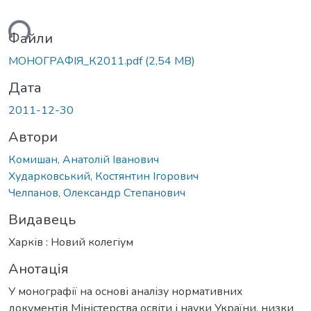
ься...
Файли
МОНОГРАФІЯ_К2011.pdf
(2,54 MB)
Дата
2011-12-30
Автори
Комишан, Анатолій Іванович
Хударковський, Костянтин Ігорович
Челпанов, Олександр Степанович
Видавець
Харків : Новий колегіум
Анотація
У монографії на основі аналізу нормативних
документів Міністерства освіти і науки України, низки