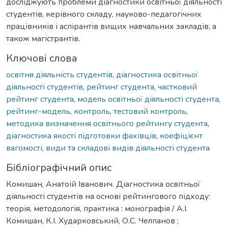
досліджують проблеми діагностики освітньої діяльності
студентів, керівного складу, науково-педагогічних
працівників і аспірантів вищих навчальних закладів, а
також магістрантів.
Ключові слова
освітня діяльність студентів
,
діагностика освітньої
діяльності студентів
,
рейтинг студента
,
частковий
рейтинг студента
,
модель освітньої діяльності студента
,
рейтинг-модель
,
контроль
,
тестовий контроль
,
методика визначення освітнього рейтингу студента
,
діагностика якості підготовки фахівців
,
коефіцієнт
вагомості
,
види та складові видів діяльності студента
Бібліографічний опис
Комишан, Анатоій Іванович. Діагностика освітньої
діяльності студентів на основі рейтингового підходу:
теорія, методологія, практика : монографія / А.І.
Комишан, К.І. Хударковський, О.С. Челпанов ;