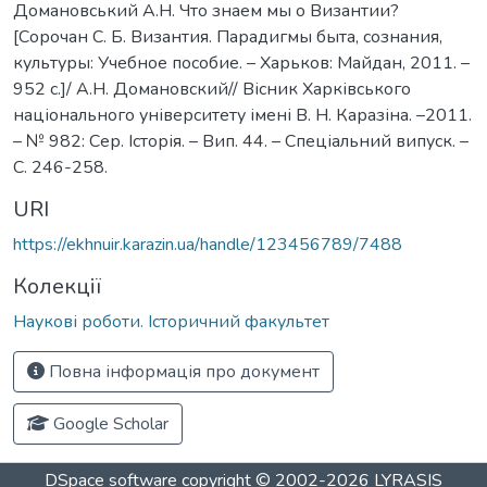
Домановський А.Н. Что знаем мы о Византии?
[Сорочан С. Б. Византия. Парадигмы быта, сознания,
культуры: Учебное пособие. – Харьков: Майдан, 2011. –
952 с.]/ А.Н. Домановский// Вісник Харківського
національного університету імені В. Н. Каразіна. –2011.
– № 982: Сер. Історія. – Вип. 44. – Спеціальний випуск. –
С. 246-258.
URI
https://ekhnuir.karazin.ua/handle/123456789/7488
Колекції
Наукові роботи. Історичний факультет
Повна інформація про документ
Google Scholar
DSpace software
copyright © 2002-2026
LYRASIS