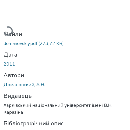
антажиться...
Файли
domanovskiy.pdf
(273,72 KB)
Дата
2011
Автори
Домановский, А.Н.
Видавець
Харківський національний університет імені В.Н.
Каразіна
Бібліографічний опис