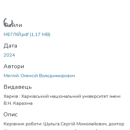
Вантажиться...
Файли
МЕГЛІЙ.pdf
(1,17 MB)
Дата
2024
Автори
Меглій, Олексій Володимирович
Видавець
Харків : Харківський національний університет імені
В.Н. Каразіна
Опис
Керівник роботи: Шульга Сергій Миколайович, доктор