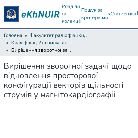
Розділи
Пошук за
та
Статистика
критеріями
колекції
Головна
Факультет радіофізики, біомедичної електроніки та комп’ютерних систем
Кваліфікаційні випускні роботи магістрів. Факультет радіофізики, біомедичної електроніки та комп’ютерних систем
Вирішення зворотної задачі щодо відновлення просторової конфігурації векторів щільності струмів у магнітокардіографіі
Вирішення зворотної задачі щодо
відновлення просторової
конфігурації векторів щільності
струмів у магнітокардіографіі