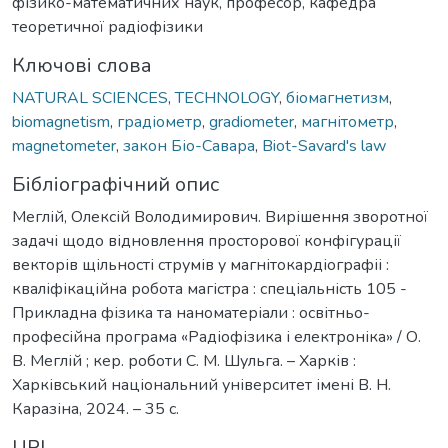
фізико-математичних наук, професор, кафедра
теоретичної радіофізики
Ключові слова
NATURAL SCIENCES
,
TECHNOLOGY
,
біомагнетизм
,
biomagnetism
,
градіометр
,
gradiometer
,
магнітометр
,
magnetometer
,
закон Біо-Савара
,
Biot-Savard's law
Бібліографічний опис
Меглій, Олексій Володимирович. Вирішення зворотної
задачі щодо відновлення просторової конфігурації
векторів щільності струмів у магнітокардіографіі :
кваліфікаційна робота магістра : спеціальність 105 -
Прикладна фізика та наноматеріали : освітньо-
професійна програма «Радіофізика і електроніка» / О.
В. Меглій ; кер. роботи С. М. Шульга. – Харків :
Харківський національний університет імені В. Н.
Каразіна, 2024. – 35 с.
URI