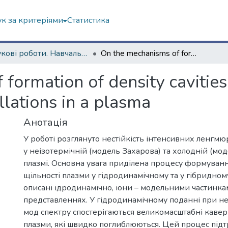
к за критеріями
Статистика
Наукові роботи. Навчально-науковий інститут комп'ютерних наук та штучного інтелекту
Оn the mechanisms of formation of density cavities under instability of intense Langmuir oscillations in a plasma
ormation of density cavities 
llations in a plasma
Анотація
У роботі розглянуто нестійкість інтенсивних ленгм
у неізотермічній (модель Захарова) та холодній (мод
плазмі. Основна увага приділена процесу формуван
щільності плазми у гідродинамічному та у гібридном
описані ідродинамічно, іони – модельними частинка
представленнях. У гідродинамічному поданні при не
мод спектру спостерігаються великомасштабні кавер
плазми, які швидко поглиблюються. Цей процес під