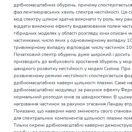
дрібномасштабних обурень, причому спостерігається
фаз ленгмюрівських хвиль спектра нестійкості. Ця 
мод спектру цілком здатна виконати ту роль, яку р
віддати виключно ефекту видавлювання полем части
гібридних моделях у області розгляду іони описані
частинками, число яких у одновимірному випадку 10
тривимірному випадку відповідає числу частинок 10
Початковий спектр обурень дуже широкий і досить 
призводить до вибухового зростання збурень у моде
швидкого розвитку нестійкості у моделі Силіна. При
розвиненому режимі нестійкості спостерігається фо
дрібномасштабних каверн щільності плазми. Саме ная
дрібномасштабної модуляції за рахунок ефекту Фе
нормальний розподіл іонів за швидкостями. В цьом
нагрівання частинок за рахунок згасання Ландау втр
Показано, що каверни мало змінюють свого станови
для спектральних компонентів щільності плазми помі
Тільки окремі дрібномасштабні каверни демонструю