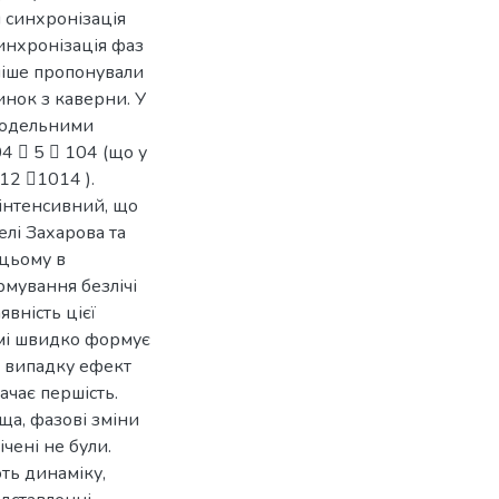
 синхронізація
синхронізація фаз
аніше пропонували
нок з каверни. У
 модельними
4  5  104 (що у
12 1014 ).
інтенсивний, що
лі Захарова та
 цьому в
рмування безлічі
вність цієї
рмі швидко формує
у випадку ефект
ачає першість.
ща, фазові зміни
чені не були.
ть динаміку,