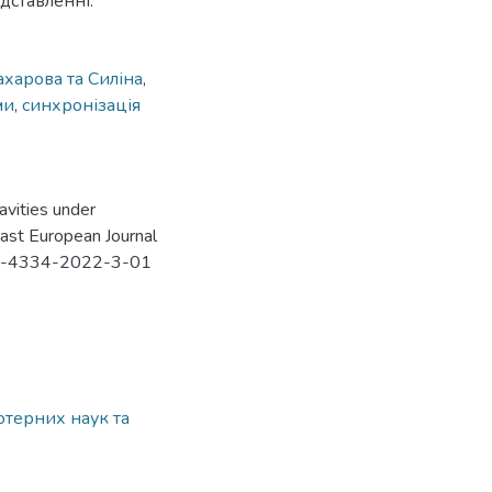
дставленні.
ахарова та Силіна
,
ми
,
синхронізація
avities under
 East European Journal
312-4334-2022-3-01
ютерних наук та