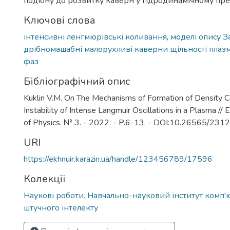
подібну до розвитку каверн у гідродинамічному пре
Ключові слова
інтенсивні ленгмюрівські коливання
,
моделі опису З
дрібномашабні малорухливі каверни щільності плаз
фаз
Бібліографічний опис
Kuklin V.M. On The Mechanisms of Formation of Density C
Instability of Intense Langmuir Oscillations in a Plasma //
of Physics. № 3. - 2022. - P.6-13. - DOI:10.26565/2
URI
https://ekhnuir.karazin.ua/handle/123456789/17596
Колекції
Наукові роботи. Навчально-науковий інститут комп'
штучного інтелекту