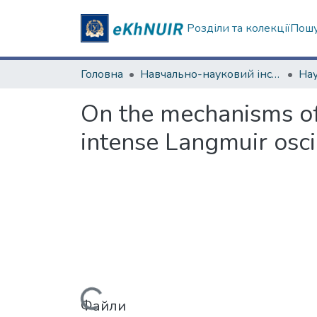
Розділи та колекції
Пошу
Головна
Навчально-науковий інститут комп'ютерних наук та штучного інтелекту
Оn the mechanisms of f
intense Langmuir osci
Вантажиться...
Файли