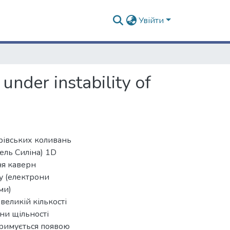
Увійти
under instability of
юрівських коливань
ель Силіна) 1D
ня каверн
у (електрони
ми)
великій кількості
ни щільності
тримується появою