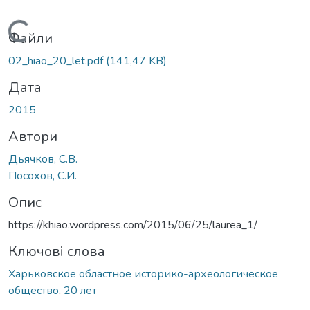
Вантажиться...
Файли
02_hiao_20_let.pdf
(141,47 KB)
Дата
2015
Автори
Дьячков, С.В.
Посохов, С.И.
Опис
https://khiao.wordpress.com/2015/06/25/laurea_1/
Ключові слова
Харьковское областное историко-археологическое
общество
,
20 лет