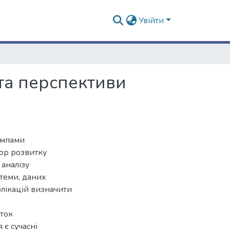
Увійти
 та перспективи
емпами
тор розвитку
 аналізу
 теми, даних
блікацій визначити
иток
 є сучасні