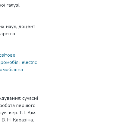
ї галузі.
их наук, доцент
дарства
світове
ромобілі
,
electric
томобільна
дування: сучасні
 робота першого
. кер. Т. І. Кім. –
В. Н. Каразіна,