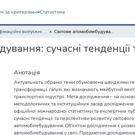
к за критеріями
Статистика
Кваліфікаційні випускні роботи бакалаврів. Економічний факультет
Світове атомобілебудування: сучасні тенденції та перспективи розвитку
дування: сучасні тенденції
Анотація
Актуальність обраної теми обумовлена швидкими т
трансформації галузі, які визначають майбутній век
транспортної індустрії. Мета дослідження – на основі
методологічних та інституційних засад дослідження
офіційної міжнародної статистики та експертних пу
сучасні тенденції та перспективи розвитку світового
автомобілебудування. Об'єктом дослідження є розв
автомобілебудування у світі. Предметом дослідження