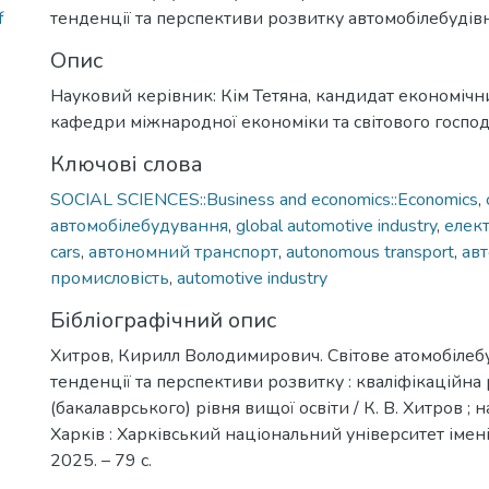
f
тенденції та перспективи розвитку автомобілебудівно
Опис
Науковий керівник: Кім Тетяна, кандидат економічн
кафедри міжнародної економіки та світового госпо
Ключові слова
SOCIAL SCIENCES::Business and economics::Economics
,
автомобілебудування
,
global automotive industry
,
елект
cars
,
автономний транспорт
,
autonomous transport
,
ав
промисловість
,
automotive industry
Бібліографічний опис
Хитров, Кирилл Володимирович. Світове атомобілебу
тенденції та перспективи розвитку : кваліфікаційна
(бакалаврського) рівня вищої освіти / К. В. Хитров ; наук
Харків : Харківський національний університет імені 
2025. – 79 с.