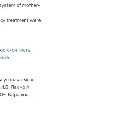
e system of mother-
ency treatment were
остаточность
,
ение
ия угрожаемых
.В. Лахно //
Н. Каразiна. –