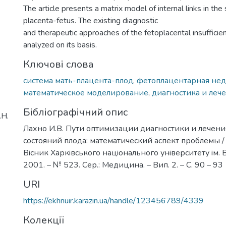
The article presents a matrix model of internal links in th
placenta-fetus. The existing diagnostic
and therapeutic approaches of the fetoplacental insuffici
analyzed on its basis.
Ключові слова
система мать-плацента-плод
,
фетоплацентарная нед
математическое моделирование
,
диагностика и леч
Бібліографічний опис
.Н.
Лахно И.В. Пути оптимизации диагностики и лечен
состояний плода: математический аспект проблемы / И
Вiсник Харкiвського нацiонального унiверситету iм. В.
2001. – № 523. Сер.: Медицина. – Вип. 2. – С. 90 – 93
URI
https://ekhnuir.karazin.ua/handle/123456789/4339
Колекції