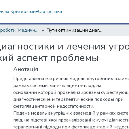
к за критеріями
Статистика
Наукові роботи. Медичний факультет
Пути оптимизации диагностики и лечения угрожаемых состояний плода: математический аспект проблемы
диагностики и лечения угр
кий аспект проблемы
Анотація
Представлена матричная модель внутренних взаим
рамках системы мать-плацента-плод, на
основании которой проанализированы существую
диагностические и терапевтические подходы при
фетоплацентарной недостаточности.
Подана модель внутрішніх взаємодій у рамках сист
плід, на підставі якої проаналізовані існуючі діагности
терапевтичні підходи при фетоплацентарній недоста