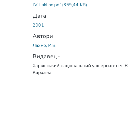
Вантажиться...
I.V. Lakhno.pdf
(359,44 KB)
Дата
2001
Автори
Лахно, И.В.
Видавець
Харкiвський нацiональний унiверситет iм. В
Каразiна