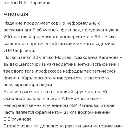
имени В. Н. Каразина
Анотація
Издание продолжает серию неформальных
воспоминаний об ученых-физиках, приуроченную к
200-летию Харьковского университета и 65-летию
кафедры теоретической физики имени академика
И.М.Лифшица.
Посвящается 90-летию Моисея Исааковича Каганова –
выдающегося физика-теоретика, энтузиаста физики
твердого тела, профессора кафедры теоретической
физики Харьковского университета, известного
популяризатора науки.
Книжка рассчитана на широкий круг читателей.
Основной раздел написан А.М.Ермолаевым –
непосредственным учеником М.И.Каганова. Вторая
часть является фрагментом цикла воспоминаний
В.В.Ульянова.
Второе издание дополнено различными материалами.