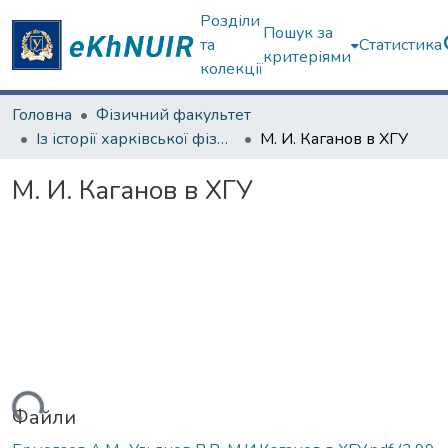
Розділи
Пошук за
та
Статистика
критеріями
колекції
Головна
Фізичний факультет
Із історії харківської фізичної школи
М. И. Каганов в ХГУ
М. И. Каганов в ХГУ
ться...
Файли