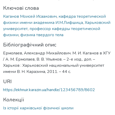
Ключові слова
Каганов Моисей Исаакович
,
кафедра теоретической
физики имени академика И.М.Лифшица
,
Харьковский
университет
,
профессор кафедры теоретической
физики
,
физика твердого тела
Бібліографічний опис
Ермолаев, Александр Михайлович. М. И. Каганов в ХГУ
/ А. М. Ермолаев, В. В. Ульянов. – 2-е изд., доп. –
Харьков : Харьковский национальный университет
имени В. Н. Каразина, 2011. – 44 c.
URI
https://ekhnuir.karazin.ua/handle/123456789/8602
Колекції
Із історії харківської фізичної школи