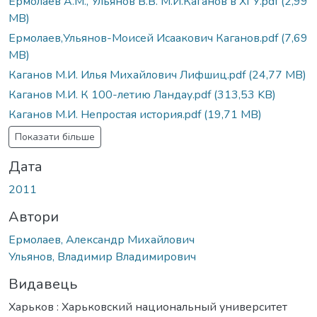
Ермолаев А.М., Ульянов В.В. М.И.Каганов в ХГУ.pdf
(2,99
MB)
Ермолаев,Ульянов-Моисей Исаакович Каганов.pdf
(7,69
MB)
Каганов М.И. Илья Михайлович Лифшиц.pdf
(24,77 MB)
Каганов М.И. К 100-летию Ландау.pdf
(313,53 KB)
Каганов М.И. Непростая история.pdf
(19,71 MB)
Показати більше
Дата
2011
Автори
Ермолаев, Александр Михайлович
Ульянов, Владимир Владимирович
Видавець
Харьков : Харьковский национальный университет