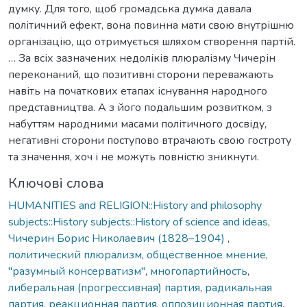
думку. Для того, щоб громадська думка давала
політичний ефект, вона повинна мати свою внутрішню
організацію, що отримується шляхом створення партій.
… За всіх зазначених недоліків плюралізму Чичерін
переконаний, що позитивні сторони переважають
навіть на початкових етапах існування народного
представництва. А з його подальшим розвитком, з
набуттям народними масами політичного досвіду,
негативні сторони поступово втрачають свою гостроту
та значення, хоч і не можуть повністю зникнути.
Ключові слова
HUMANITIES and RELIGION::History and philosophy
subjects::History subjects::History of science and ideas
,
Чичерин Борис Николаевич (1828–1904)
,
политический плюрализм
,
общественное мнение
,
"разумный консерватизм"
,
многопартийность
,
либеральная (прогрессивная) партия
,
радикальная
партия
,
реакционная партия
,
оппозиционная партия
,