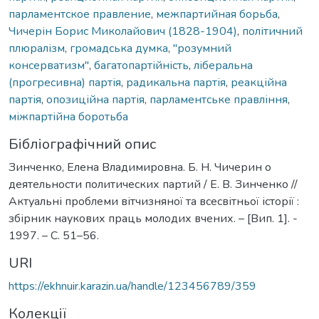
парламентское правление
,
межпартийная борьба
,
Чичерін Борис Миколайович (1828-1904)
,
політичний
плюралізм
,
громадська думка
,
"розумний
консерватизм"
,
багатопартійність
,
ліберальна
(прогресивна) партія
,
радикальна партія
,
реакційна
партія
,
опозиційна партія
,
парламентське правління
,
міжпартійна боротьба
Бібліографічний опис
Зинченко, Елена Владимировна. Б. Н. Чичерин о
деятельности политических партий / Е. В. Зинченко //
Актуальні проблеми вітчизняної та всесвітньої історії :
збірник наукових праць молодих вчених. – [Вип. 1]. -
1997. – C. 51–56.
URI
https://ekhnuir.karazin.ua/handle/123456789/359
Колекції