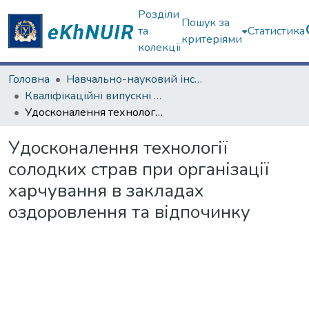
Розділи
Пошук за
та
Статистика
критеріями
колекції
Головна
Навчально-науковий інститут «Українська інженерно-педагогічна академія»
Кваліфікаційні випускні роботи магістрів. Навчально-науковий інститут «Українська інженерно-педагогічна академія»
Удосконалення технології солодких страв при організації харчування в закладах оздоровлення та відпочинку
Удосконалення технології
солодких страв при організації
харчування в закладах
оздоровлення та відпочинку