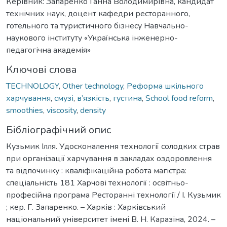
Керівник: Запаренко Ганна Володимирівна, кандидат
технічних наук, доцент кафедри ресторанного,
готельного та туристичного бізнесу Навчально-
наукового інституту «Українська інженерно-
педагогічна академія»
Ключові слова
TECHNOLOGY
,
Other technology
,
Реформа шкільного
харчування
,
смузі
,
в’язкість
,
густина
,
School food reform
,
smoothies
,
viscosity
,
density
Бібліографічний опис
Кузьмик Ілля. Удосконалення технології солодких страв
при організації харчування в закладах оздоровлення
та відпочинку : кваліфікаційна робота магістра:
спеціальність 181 Харчові технології : освітньо-
професійна програма Ресторанні технології / І. Кузьмик
; кер. Г. Запаренко. – Харків : Харківський
національний університет імені В. Н. Каразіна, 2024. –