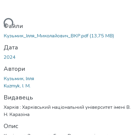
ться...
Файли
Кузьмик_Ілля_Миколайович_ВКР.pdf
(13,75 MB)
Дата
2024
Автори
Кузьмик, Ілля
Kuzmyk, I. M.
Видавець
Харків : Харківський національний університет імені В.
Н. Каразіна
Опис