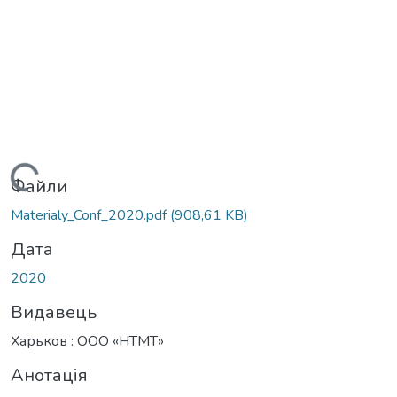
антажиться...
Файли
Materialy_Conf_2020.pdf
(908,61 KB)
Дата
2020
Видавець
Харьков : ООО «НТМТ»
Анотація