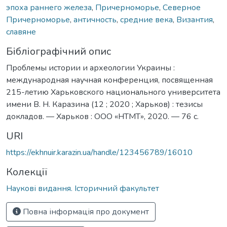
эпоха раннего железа
,
Причерноморье
,
Северное
Причерноморье
,
античность
,
средние века
,
Византия
,
славяне
Бібліографічний опис
Проблемы истории и археологии Украины :
международная научная конференция, посвященная
215-летию Харьковского национального университета
имени В. Н. Каразина (12 ; 2020 ; Харьков) : тезисы
докладов. — Харьков : ООО «НТМТ», 2020. — 76 с.
URI
https://ekhnuir.karazin.ua/handle/123456789/16010
Колекції
Наукові видання. Історичний факультет
Повна інформація про документ