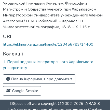
Украинской Гимназии Учителем, Философии
Магистром и Общества ученого, при Харьковском
Императорском Университете учрежденного членом,
Асессором / П. М. Любовский. – Харьков : В
Университетской типографии, 1818. – Х, 116 с.
URI
https://ekhnuir.karazin.ua/handle/123456789/14400
Колекції
1. Перші видання Імператорського Харківського
університету
Повна інформація про документ
Google Scholar
DSpace software
copyright © 2002-2026
LYRASIS
Цей контент доступний на умовах ліцензії
Creative