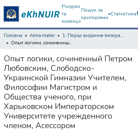
Розділи
Пошук за
та
Статистика
критеріями
колекції
Головна
Alma mater
1. Перші видання Імператорського Харківського університету
Опыт логики, сочиненный Петром Любовским, Слободско-Украинской Гимназии Учителем, Философии Магистром и Общества ученого, при Харьковском Императорском Университете учрежденного членом, Асессором
Опыт логики, сочиненный Петром
Любовским, Слободско-
Украинской Гимназии Учителем,
Философии Магистром и
Общества ученого, при
Харьковском Императорском
Университете учрежденного
членом, Асессором