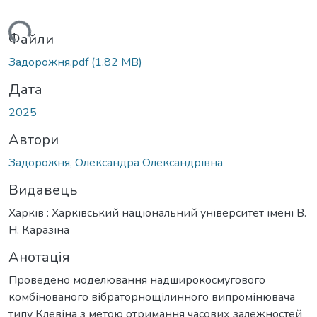
ься...
Файли
Задорожня.pdf
(1,82 MB)
Дата
2025
Автори
Задорожня, Олександра Олександрівна
Видавець
Харків : Харківський національний університет імені В.
Н. Каразіна
Анотація
Проведено моделювання надширокосмугового
комбінованого вібраторнощілинного випромінювача
типу Клевіна з метою отримання часових залежностей