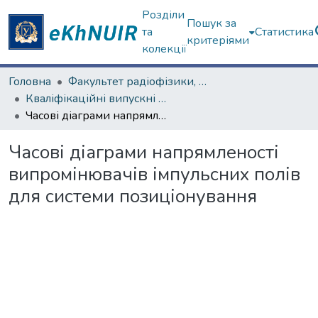
Розділи
Пошук за
та
Статистика
критеріями
колекції
Головна
Факультет радіофізики, біомедичної електроніки та комп’ютерних систем
Кваліфікаційні випускні роботи магістрів. Факультет радіофізики, біомедичної електроніки та комп’ютерних систем
Часові діаграми напрямленості випромінювачів імпульсних полів для системи позиціонування
Часові діаграми напрямленості
випромінювачів імпульсних полів
для системи позиціонування