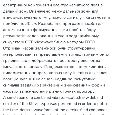
електричної компоненти електромагнітного поля в
дальній зоні. Визначено межу дальньої зони для
використовуваного імпульсного сигналу, яка становить
приблизно 30 см. Розроблено програмні засоби для
автоматичного формування сітки проб та збору
результатів моделювання в електродинамічному
симуляторі CST Microwave Studio методом FDTD.
Отримані часові залежності були структуровані,
інтерпольовані та представлені у вигляді тривимірних
графіків, що відображають просторову еволюцію
імпульсного сигналу. Продемонстровано можливість
використання випромінювача типу Клевіна для задач
позиціонування на основі надширокосмугових
сигналів завдяки характерним змінюванням форми
часових залежностей у різних точках простору.
A simulation of a combined vibrator–slot ultra-wideband
emitter of the Klevin type was performed in order to obtain
the time-domain waveforms of the electric field component