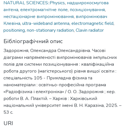
NATURAL SCIENCES::Physics
,
надширокосмугова
антена
,
електромагнітне поле
,
позиціонування
,
нестаціонарне випромінювання
,
випромінювач
Клевіна
,
ultra-wideband antenna
,
electromagnetic field
,
positioning
,
non-stationary radiation
,
Clavin radiator
Бібліографічний опис
Задорожня, Олександра Олександрівна. Часові
діаграми напрямленості випромінювачів імпульсних
полів для системи позиціонування : кваліфікаційна
робота другого (магістерського) рівня вищої освіти :
спеціальність 105 - Прикладна фізика та
наноматеріали : освітньо-професійна програма
«Радіофізика і електроніка» / О. О. Задорожня ; кер.
роботи В. А. Плахтій. – Харків : Харківський
національний університет імені В. Н. Каразіна, 2025. –
53 с.
URI