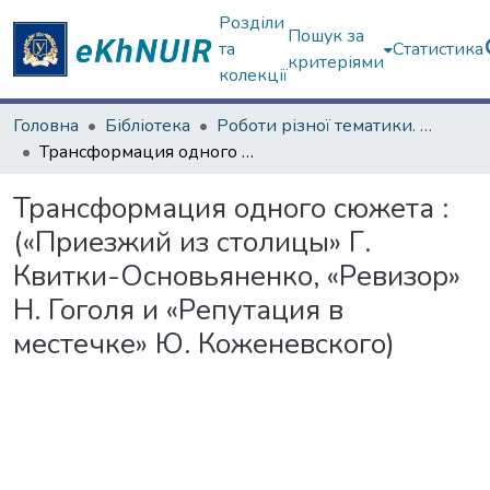
Розділи
Пошук за
та
Статистика
критеріями
колекції
Головна
Бібліотека
Роботи різної тематики. ЦНБ
Трансформация одного сюжета : («Приезжий из столицы» Г. Квитки-Основьяненко, «Ревизор» Н. Гоголя и «Репутация в местечке» Ю. Коженевского)
Трансформация одного сюжета :
(«Приезжий из столицы» Г.
Квитки-Основьяненко, «Ревизор»
Н. Гоголя и «Репутация в
местечке» Ю. Коженевского)