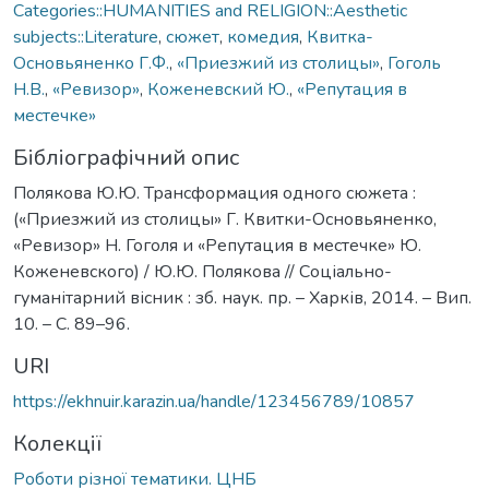
Categories::HUMANITIES and RELIGION::Aesthetic
subjects::Literature
,
сюжет
,
комедия
,
Квитка-
Основьяненко Г.Ф.
,
«Приезжий из столицы»
,
Гоголь
Н.В.
,
«Ревизор»
,
Коженевский Ю.
,
«Репутация в
местечке»
Бібліографічний опис
Полякова Ю.Ю. Трансформация одного сюжета :
(«Приезжий из столицы» Г. Квитки-Основьяненко,
«Ревизор» Н. Гоголя и «Репутация в местечке» Ю.
Коженевского) / Ю.Ю. Полякова // Соціально-
гуманітарний вісник : зб. наук. пр. – Харків, 2014. – Вип.
10. – С. 89–96.
URI
https://ekhnuir.karazin.ua/handle/123456789/10857
Колекції
Роботи різної тематики. ЦНБ