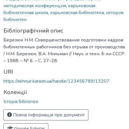
методическая конференция
,
харьковская
библиотечная школа
,
харьковская библиотека
,
история
библиотек
Бібліографічний опис
Березюк Н.М. Совершенствование подготовки кадров
библиотечных работников без отрыва от производства
/ Н.М. Березюк, В.А. Мильман // Науч. и техн. б-ки СССР.
– 1988. – № 6. – С. 27–28.
URI
https://ekhnuir.karazin.ua/handle/123456789/13207
Колекції
Історія бібліотек
Повна інформація про документ
Google Scholar