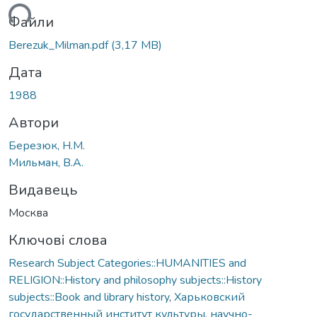
ться...
Файли
Berezuk_Milman.pdf
(3,17 MB)
Дата
1988
Автори
Березюк, Н.М.
Мильман, В.А.
Видавець
Москва
Ключові слова
Research Subject Categories::HUMANITIES and
RELIGION::History and philosophy subjects::History
subjects::Book and library history
,
Харьковский
государственный институт культуры
,
научно-