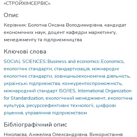
«СТРОЙХІМСЕРВІС».
Опис
Керівник: Болотна Оксана Володимирівна, кандидат
економічних наук, доцент кафедри маркетингу,
менеджменту та підприємництва
Ключові слова
SOCIAL SCIENCES::Business and economics::Economics
,
екологічні стандарти
,
стандартизація
,
міжнародні
екологічні стандарти
,
зовнішньоекономічна діяльність
,
українські підприємства
,
конкурентоспроможність
,
міжнародний стандарт ISO/IES
,
International Organization
for Standardization
,
екологічний менеджмент
,
екологічна
культура
,
ресурсоефективні технології
,
цифрові
рішення
,
управління підприємством
Бібліографічний опис
Ніколаєва, Анжеліка Олександрівна. Використання