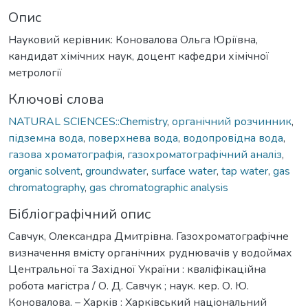
Опис
Науковий керівник: Коновалова Ольга Юріївна,
кандидат хімічних наук, доцент кафедри хімічної
метрології
Ключові слова
NATURAL SCIENCES::Chemistry
,
органічний розчинник
,
підземна вода
,
поверхнева вода
,
водопровідна вода
,
газова хроматографія
,
газохроматографічний аналіз
,
organic solvent
,
groundwater
,
surface water
,
tap water
,
gas
chromatography
,
gas chromatographic analysis
Бібліографічний опис
Савчук, Олександра Дмитрівна. Газохроматографічне
визначення вмісту органічних руднювачів у водоймах
Центральної та Західної України : кваліфікаційна
робота магістра / О. Д. Савчук ; наук. кер. О. Ю.
Коновалова. – Харків : Харківський національний