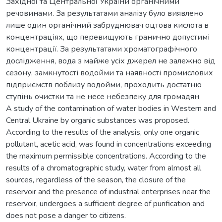
Західної та Центральної України органічними
речовинами. За результатами аналізу було виявлено
лише один органічний забруднювач оцтова кислота в
концентраціях, що перевищують гранично допустимі
концентрації. За результатами хроматографічного
дослідження, вода з майже усіх джерел не залежно від
сезону, замкнутості водойми та наявності промислових
підприємств поблизу водойми, проходить достатню
ступінь очистки та не несе небезпеку для громадян
A study of the contamination of water bodies in Western and
Central Ukraine by organic substances was proposed.
According to the results of the analysis, only one organic
pollutant, acetic acid, was found in concentrations exceeding
the maximum permissible concentrations. According to the
results of a chromatographic study, water from almost all
sources, regardless of the season, the closure of the
reservoir and the presence of industrial enterprises near the
reservoir, undergoes a sufficient degree of purification and
does not pose a danger to citizens.