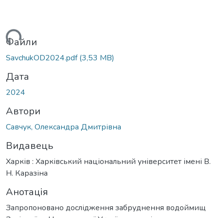
ться...
Файли
SavchukOD2024.pdf
(3,53 MB)
Дата
2024
Автори
Савчук, Олександра Дмитрівна
Видавець
Харків : Харківський національний університет імені В.
Н. Каразіна
Анотація
Запропоновано дослідження забруднення водоймищ