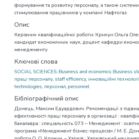
формування та розвитку персоналу, а також системи 
стимулювання працівників у компанії Нафтогаз.
Опис
Керівник кваліфікаційної роботи: Крикун Ольга Оле
кандидат економічних наук, доцент кафедри економ
менеджменту
Ключові слова
SOCIAL SCIENCES::Business and economics::Business st
праці персоналу
,
staff efficiency
,
інноваційні технологі
technologies
,
персонал
,
personnel
Бібліографічний опис
Донець, Максим Едуардович. Рекомендації з підв
ефективності праці персоналу в організації : кваліф
бакалавра : спеціальність 073 – Менеджмент : освіт
програма «Менеджмент бізнес-процесів» / М. Е. Доне
роботи О. О. Крикун. – Харків : Харківський націона