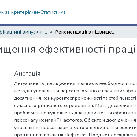
к за критеріями
Статистика
Кваліфікаційні випускні роботи бакалаврів. Економічний факультет
Рекомендації з підвищення ефективності праці персоналу в організації
вищення ефективності праці
Анотація
Актуальність дослідження полягає в необхідності п
методів управління персоналом, що є важливим фак
досягнення конкурентоспроможності та стабільності 
сучасного ринкового середовища. Мета дослідженн
проблем та пошук рішень для підвищення ефективно
персоналу компанії Нафтогаз. Об'єктом дослідження
управління персоналом з метою підвищення ефектив
працівників компанії Нафтогаз. Предмет досліджен