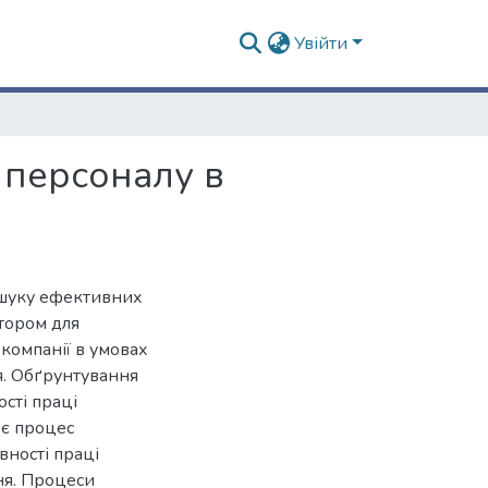
Увійти
 персоналу в
ошуку ефективних
тором для
компанії в умовах
я. Обґрунтування
сті праці
 є процес
ності праці
ня. Процеси