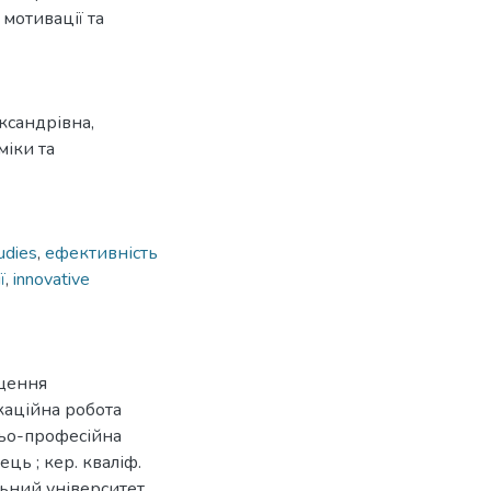
мотивації та
ксандрівна,
іки та
udies
,
ефективність
ї
,
innovative
ищення
ікаційна робота
ньо-професійна
ць ; кер. кваліф.
льний університет