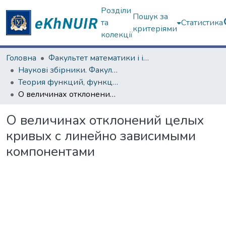
Розділи
Пошук за
та
Статистика
критеріями
колекції
Головна
Факультет математики і інформатики
Наукові збірники. Факультет математики і інформатики
Теория функций, функциональный анализ и их приложения (1965–1985 гг.)
О величинах отклонений целых кривых с линейно зависимыми компонентами
О величинах отклонений целых
кривых с линейно зависимыми
компонентами