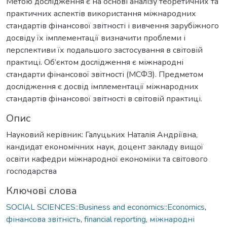
Метою дослідження є на основі аналізу теоретичних та
практичних аспектів використання міжнародних
стандартів фінансової звітності і вивчення зарубіжного
досвіду їх імплементації визначити проблеми і
перспективи їх подальшого застосування в світовій
практиці. Об’єктом дослідження є міжнародні
стандарти фінансової звітності (МСФЗ). Предметом
дослідження є досвід імплементації міжнародних
стандартів фінансової звітності в світовій практиці.
Опис
Науковий керівник: Галуцьких Наталія Андріївна,
кандидат економічних наук, доцент закладу вищої
освіти кафедри міжнародної економіки та світового
господарства
Ключові слова
SOCIAL SCIENCES::Business and economics::Economics
,
фінансова звітність
,
financial reporting
,
міжнародні