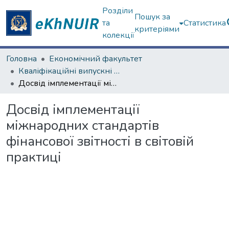
Розділи
Пошук за
та
Статистика
критеріями
колекції
Головна
Економічний факультет
Кваліфікаційні випускні роботи бакалаврів. Економічний факультет
Досвід імплементації міжнародних стандартів фінансової звітності в світовій практиці
Досвід імплементації
міжнародних стандартів
фінансової звітності в світовій
практиці