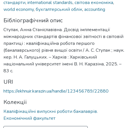
стандарти
,
international standards
,
світова економіка
,
world economy
,
бухгалтерський облік
,
accounting
Бібліографічний опис
Ступак, Анна Станіславівна. Досвід імплементації
міжнародних стандартів фінансової звітності в світовій
практиці : кваліфікаційна робота першого
(бакалаврського) рівня вищої освіти / А. С. Ступак ; наук.
кер. Н. А. Галуцьких. – Харків : Харківський
національний університет імені В. Н. Каразіна, 2025. –
83 с.
URI
https://ekhnuir.karazin.ua/handle/123456789/22880
Колекції
Кваліфікаційні випускні роботи бакалаврів.
Економічний факультет