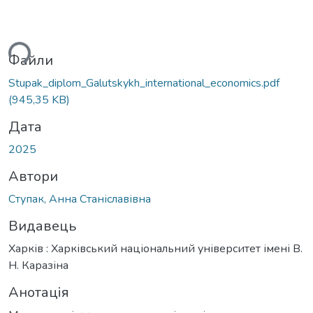
ься...
Файли
Stupak_diplom_Galutskykh_international_economics.pdf
(945,35 KB)
Дата
2025
Автори
Ступак, Анна Станіславівна
Видавець
Харків : Харківський національний університет імені В.
Н. Каразіна
Анотація