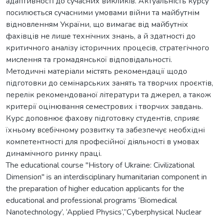
адаптивності до сучасних викликів. Актуальність курсу
посилюється сучасними умовами війни та майбутнім
відновленням України, що вимагає від майбутніх
фахівців не лише технічних знань, а й здатності до
критичного аналізу історичних процесів, стратегічного
мислення та громадянської відповідальності.
Методичні матеріали містять рекомендації щодо
підготовки до семінарських занять та творчих проєктів,
перелік рекомендованої літератури та джерел, а також
критерії оцінювання семестрових і творчих завдань.
Курс доповнює фахову підготовку студентів, сприяє
їхньому всебічному розвитку та забезпечує необхідні
компетентності для професійної діяльності в умовах
динамічного ринку праці.
The educational course "History of Ukraine: Civilizational
Dimension" is an interdisciplinary humanitarian component in
the preparation of higher education applicants for the
educational and professional programs ‘Biomedical
Nanotechnology’, ‘Applied Physics’,”Cyberphysical Nuclear