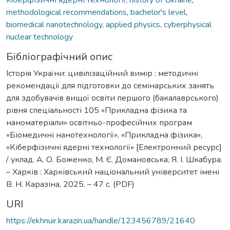
methodological recommendations
,
bachelor's level
,
biomedical nanotechnology
,
applied physics
,
cyberphysical
nuclear technology
Бібліографічний опис
Історія України: цивілізаційний вимір : методичні
рекомендації для підготовки до семінарських занять
для здобувачів вищої освіти першого (бакалаврського)
рівня спеціальності 105 «Прикладна фізика та
наноматеріали» освітньо-професійних програм
«Біомедичні нанотехнології», «Прикладна фізика»,
«Кіберфізичні ядерні технології» [Електронний ресурс]
/ уклад. А. О. Боженко, М. Є. Домановська, Я. І. Шкабура.
– Харків : Харківський національний університет імені
В. Н. Каразіна, 2025. – 47 с. (PDF)
URI
https://ekhnuir.karazin.ua/handle/123456789/21640