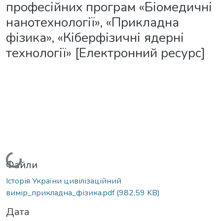
професійних програм «Біомедичні
нанотехнології», «Прикладна
фізика», «Кіберфізичні ядерні
технології» [Електронний ресурс]
Вантажиться...
Файли
Історія України цивілізаційний
вимір_прикладна_фізика.pdf
(982,59 KB)
Дата