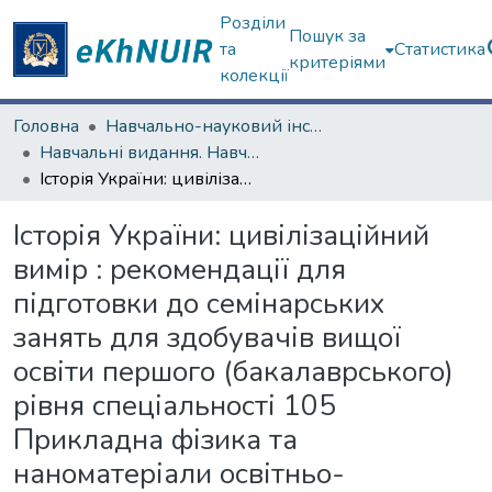
Розділи
Пошук за
та
Статистика
критеріями
колекції
Головна
Навчально-науковий інститут філософії, культурології, політології
Навчальні видання. Навчально-науковий інститут філософії, культурології, політології
Історія України: цивілізаційний вимір : рекомендації для підготовки до семінарських занять для здобувачів вищої освіти першого (бакалаврського) рівня спеціальності 105 Прикладна фізика та наноматеріали освітньо-професійних програм «Біомедичні нанотехнології», «Прикладна фізика», «Кіберфізичні ядерні технології» [Електронний ресурс]
Історія України: цивілізаційний
вимір : рекомендації для
підготовки до семінарських
занять для здобувачів вищої
освіти першого (бакалаврського)
рівня спеціальності 105
Прикладна фізика та
наноматеріали освітньо-