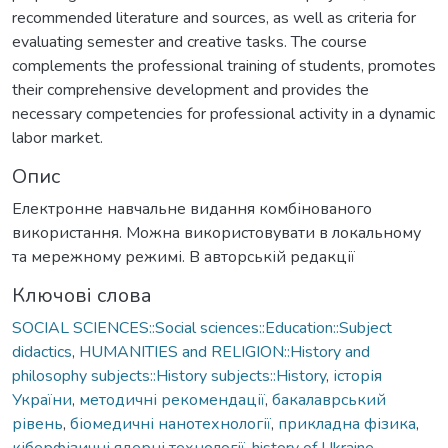
recommended literature and sources, as well as criteria for
evaluating semester and creative tasks. The course
complements the professional training of students, promotes
their comprehensive development and provides the
necessary competencies for professional activity in a dynamic
labor market.
Опис
Електронне навчальне видання комбінованого
використання. Можна використовувати в локальному
та мережному режимі. В авторській редакції
Ключові слова
SOCIAL SCIENCES::Social sciences::Education::Subject
didactics
,
HUMANITIES and RELIGION::History and
philosophy subjects::History subjects::History
,
історія
України
,
методичні рекомендації
,
бакалаврський
рівень
,
біомедичні нанотехнології
,
прикладна фізика
,
кіберфізичні ядерні технології
,
history of Ukraine
,