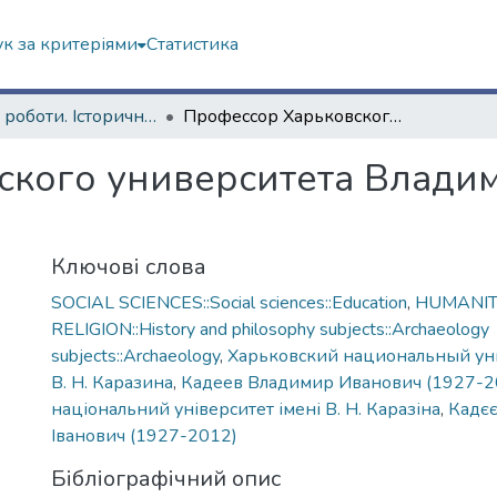
к за критеріями
Статистика
Наукові роботи. Історичний факультет
Профессор Харьковского университета Владимир Иванович Кадеев
ского университета Влади
Ключові слова
SOCIAL SCIENCES::Social sciences::Education
,
HUMANITI
RELIGION::History and philosophy subjects::Archaeology
subjects::Archaeology
,
Харьковский национальный ун
В. Н. Каразина
,
Кадеев Владимир Иванович (1927-2
національний університет імені В. Н. Каразіна
,
Кадє
Іванович (1927-2012)
Бібліографічний опис