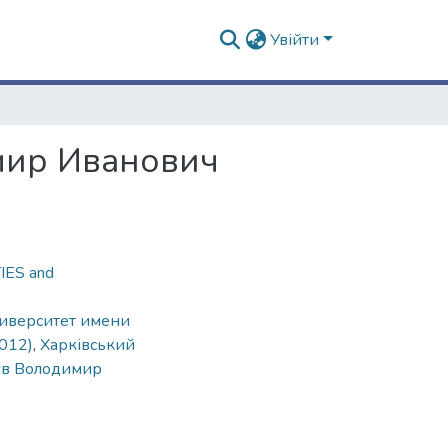
Увійти
мир Иванович
ES and
иверситет имени
012)
,
Харківський
єв Володимир