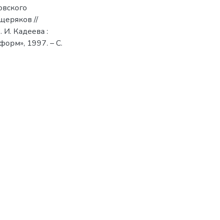
овского
щеряков //
 И. Кадеева :
орм», 1997. – C.