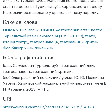
діяча І. С. Туркельтауба. Найбільш повно представлені
статті та рецензії Туркельтауба харківського періоду.
Матеріали розташовано у хронологічному порядку.
Ключові слова
HUMANITIES and RELIGION::Aesthetic subjects::Theatre
,
Туркельтауб Ісаак Самуїлович (1891–1938)
,
театр
,
історія театру
,
театрознавець
,
театральний критик
,
біобібліогрічний покажчик
Бібліографічний опис
Ісаак Самуїлович Туркельтауб – театральний діяч,
театрознавець, театральний критик :
біобібліографічний покажчик / уклад. Ю. Ю. Полякова. –
Харків : Харківський національний університет імені В.
Н. Каразіна, 2019. – 41 с.
URI
https://ekhnuir.karazin.ua/handle/123456789/14923