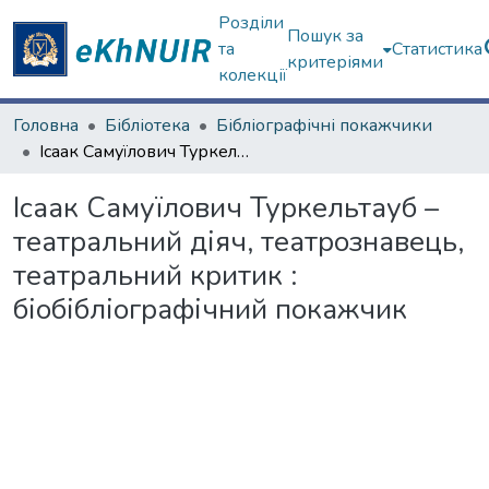
Розділи
Пошук за
та
Статистика
критеріями
колекції
Головна
Бібліотека
Бібліографічні покажчики
Ісаак Самуїлович Туркельтауб – театральний діяч, театрознавець, театральний критик : біобібліографічний покажчик
Ісаак Самуїлович Туркельтауб –
театральний діяч, театрознавець,
театральний критик :
біобібліографічний покажчик