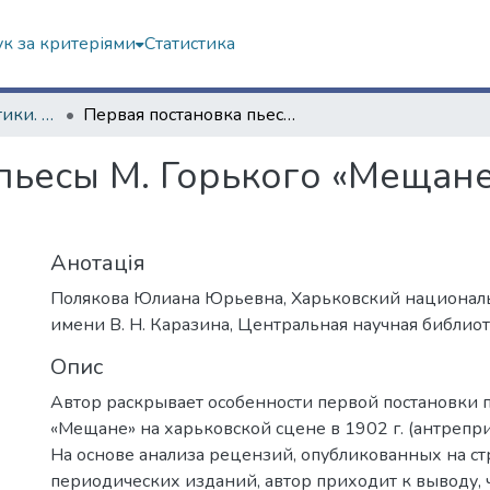
к за критеріями
Статистика
Роботи різної тематики. ЦНБ
Первая постановка пьесы М. Горького «Мещане» на харьковской сцене
пьесы М. Горького «Мещане
Анотація
Полякова Юлиана Юрьевна, Харьковский национал
имени В. Н. Каразина, Центральная научная библиот
Опис
Автор раскрывает особенности первой постановки п
«Мещане» на харьковской сцене в 1902 г. (антрепри
На основе анализа рецензий, опубликованных на с
периодических изданий, автор приходит к выводу, 