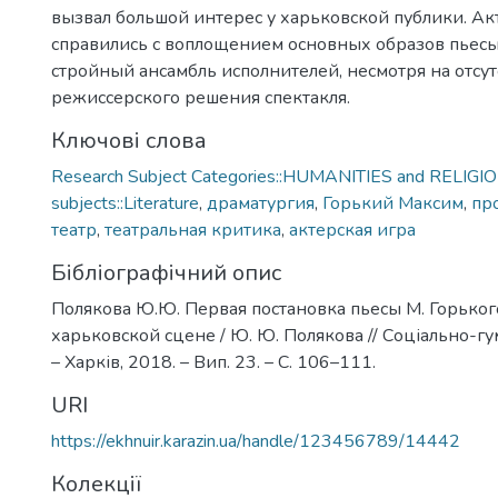
вызвал большой интерес у харьковской публики. А
справились с воплощением основных образов пьесы
стройный ансамбль исполнителей, несмотря на отсу
режиссерского решения спектакля.
Ключові слова
Research Subject Categories::HUMANITIES and RELIGION
subjects::Literature
,
драматургия
,
Горький Максим
,
пр
театр
,
театральная критика
,
актерская игра
Бібліографічний опис
Полякова Ю.Ю. Первая постановка пьесы М. Горько
харьковской сцене / Ю. Ю. Полякова // Соціально-гу
– Харків, 2018. – Вип. 23. – С. 106–111.
URI
https://ekhnuir.karazin.ua/handle/123456789/14442
Колекції