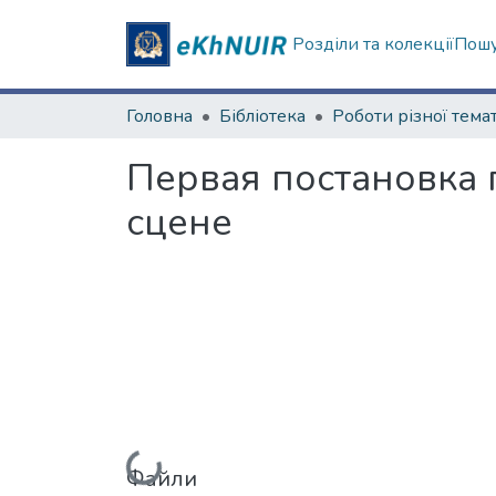
Розділи та колекції
Пошу
Головна
Бібліотека
Первая постановка 
сцене
Файли