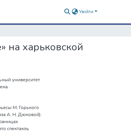
Увійти
» на харьковской
ьный университет
ека.
ьесы М. Горького
за А. Н. Дюковой).
траницах
что спектакль