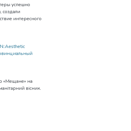
ктеры успешно
, создали
тствие интересного
::Aesthetic
овинциальный
го «Мещане» на
манітарний вісник.