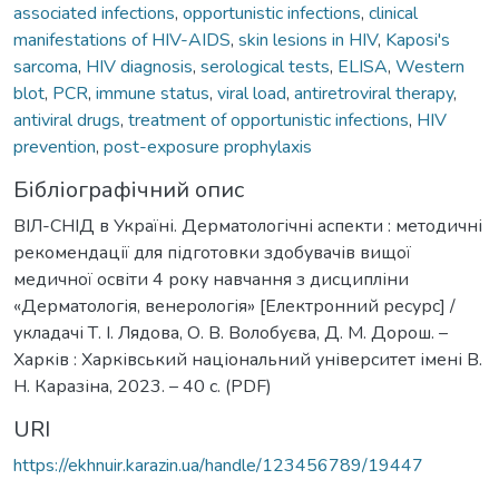
associated infections
,
opportunistic infections
,
clinical
manifestations of HIV-AIDS
,
skin lesions in HIV
,
Kaposi's
sarcoma
,
HIV diagnosis
,
serological tests
,
ELISA
,
Western
blot
,
PCR
,
immune status
,
viral load
,
antiretroviral therapy
,
antiviral drugs
,
treatment of opportunistic infections
,
HIV
prevention
,
post-exposure prophylaxis
Бібліографічний опис
ВІЛ-СНІД в Україні. Дерматологічні аспекти : методичні
рекомендації для підготовки здобувачів вищої
медичної освіти 4 року навчання з дисципліни
«Дерматологія, венерологія» [Електронний ресурс] /
укладачі Т. І. Лядова, О. В. Волобуєва, Д. М. Дорош. –
Харків : Харківський національний університет імені В.
Н. Каразіна, 2023. – 40 с. (PDF)
URI
https://ekhnuir.karazin.ua/handle/123456789/19447