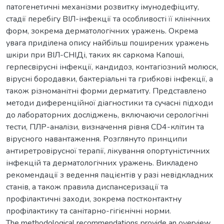
патогенетичні механізми розвитку імунодефіциту,
стадії перебігу ВІЛ-інфекції та особливості її клінічних
форм, зокрема дерматологічних уражень. Окрема
увага приділена опису найбільш поширених уражень
шкіри при ВІЛ-СНІДі, таких як саркома Капоші,
герпесвірусні інфекції, кандидоз, контагіозний молюск,
вірусні бородавки, бактеріальні та грибкові інфекції, а
також різноманітні форми дерматиту. Представлено
методи диференційної діагностики та сучасні підходи
до лабораторних досліджень, включаючи серологічні
тести, ПЛР-аналізи, визначення рівня CD4-клітин та
вірусного навантаження. Розглянуто принципи
антиретровірусної терапії, лікування опортуністичних
інфекцій та дерматологічних уражень. Викладено
рекомендації з ведення пацієнтів у разі невідкладних
станів, а також правила диспансеризації та
профілактичні заходи, зокрема постконтактну
профілактику та санітарно-гігієнічні норми.
The methodological recommendations provide an overview