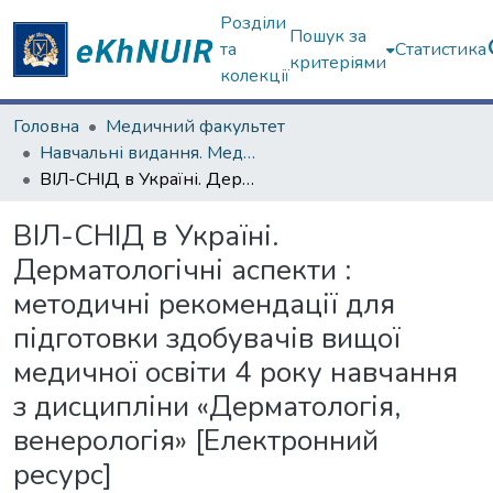
Розділи
Пошук за
та
Статистика
критеріями
колекції
Головна
Медичний факультет
Навчальні видання. Медичний факультет
ВІЛ-СНІД в Україні. Дерматологічні аспекти : методичні рекомендації для підготовки здобувачів вищої медичної освіти 4 року навчання з дисципліни «Дерматологія, венерологія» [Електронний ресурс]
ВІЛ-СНІД в Україні.
Дерматологічні аспекти :
методичні рекомендації для
підготовки здобувачів вищої
медичної освіти 4 року навчання
з дисципліни «Дерматологія,
венерологія» [Електронний
ресурс]