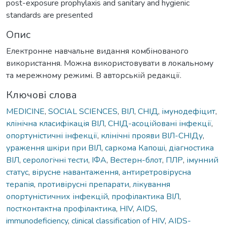
post-exposure prophylaxis and sanitary and hygienic
standards are presented
Опис
Електронне навчальне видання комбінованого
використання. Можна використовувати в локальному
та мережному режимі. В авторській редакції.
Ключові слова
MEDICINE
,
SOCIAL SCIENCES
,
ВІЛ
,
СНІД
,
імунодефіцит
,
клінічна класифікація ВІЛ
,
СНІД-асоційовані інфекції
,
опортуністичні інфекції
,
клінічні прояви ВІЛ-СНІДу
,
ураження шкіри при ВІЛ
,
саркома Капоші
,
діагностика
ВІЛ
,
серологічні тести
,
ІФА
,
Вестерн-блот
,
ПЛР
,
імунний
статус
,
вірусне навантаження
,
антиретровірусна
терапія
,
противірусні препарати
,
лікування
опортуністичних інфекцій
,
профілактика ВІЛ
,
постконтактна профілактика
,
HIV
,
AIDS
,
immunodeficiency
,
clinical classification of HIV
,
AIDS-