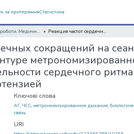
к за критеріями
Статистика
Наукові роботи. Медичний факультет
Реакция частот сердечных сокращений на сеансы биологической обратной связи в контуре метрономизированного дыхания и параметров вариабельности сердечного ритма у пациентов с артериальной гипертензией
дечных сокращений на сеа
онтуре метрономизированн
льности сердечного ритма 
ртензией
Ключові слова
АГ
,
ЧСС
,
метрономизированное дыхание
,
биологиче
связь
URI