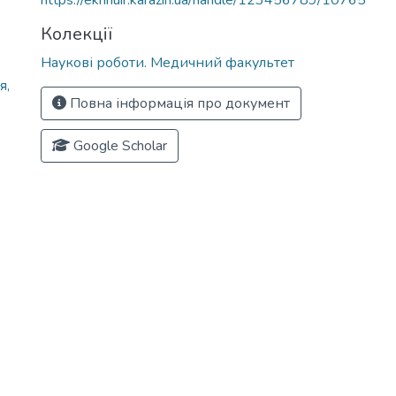
https://ekhnuir.karazin.ua/handle/123456789/10765
Колекції
Наукові роботи. Медичний факультет
я,
Повна інформація про документ
Google Scholar