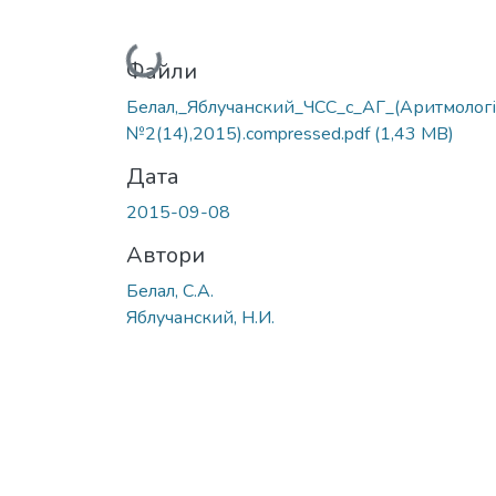
Вантажиться...
Файли
Белал,_Яблучанский_ЧСС_с_АГ_(Аритмологі
№2(14),2015).compressed.pdf
(1,43 MB)
Дата
2015-09-08
Автори
Белал, С.А.
Яблучанский, Н.И.