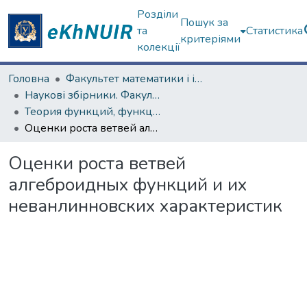
Розділи
Пошук за
та
Статистика
критеріями
колекції
Головна
Факультет математики і інформатики
Наукові збірники. Факультет математики і інформатики
Теория функций, функциональный анализ и их приложения (1965–1985 гг.)
Оценки роста ветвей алгеброидных функций и их неванлинновских характеристик
Оценки роста ветвей
алгеброидных функций и их
неванлинновских характеристик