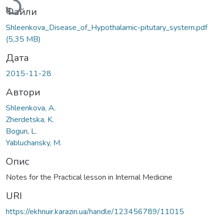
Файли
Shleenkova_Disease_of_Hypothalamic-pitutary_system.pdf
(5,35 MB)
Дата
2015-11-28
Автори
Shleenkova, A.
Zherdetska, K.
Bogun, L.
Yabluchansky, M.
Опис
Notes for the Practical lesson in Internal Medicine
URI
https://ekhnuir.karazin.ua/handle/123456789/11015