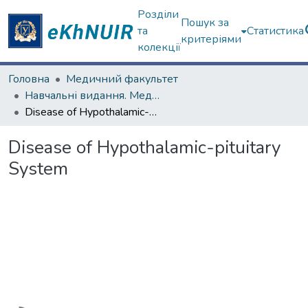
Розділи
Пошук за
та
Статистика
критеріями
колекції
Головна
Медичний факультет
Навчальні видання. Медичний факультет
Disease of Hypothalamic-pituitary System
Disease of Hypothalamic-pituitary
System
Вантажиться...