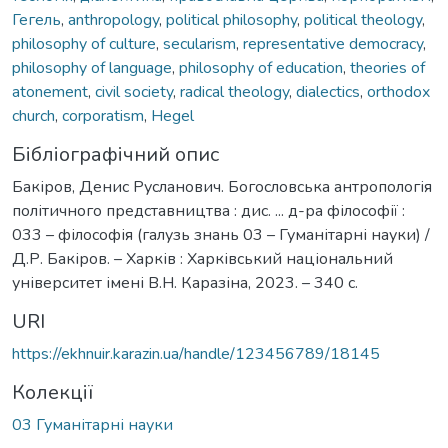
Гегель
,
anthropology
,
political philosophy
,
political theology
,
philosophy of culture
,
secularism
,
representative democracy
,
philosophy of language
,
philosophy of education
,
theories of
atonement
,
civil society
,
radical theology
,
dialectics
,
orthodox
church
,
corporatism
,
Hegel
Бібліографічний опис
Бакіров, Денис Русланович. Богословська антропологія
політичного представництва : дис. ... д-ра філософії :
033 – філософія (галузь знань 03 – Гуманітарні науки) /
Д.Р. Бакіров. – Харків : Харківський національний
університет імені В.Н. Каразіна, 2023. – 340 с.
URI
https://ekhnuir.karazin.ua/handle/123456789/18145
Колекції
03 Гуманітарні науки