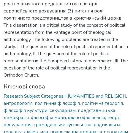
ролі політичного представництва в історії
європейського врядування; (3) питання ролі
політичного представництва в християнській церкві.
This dissertation is a critical study of the concept of political
representation from the vantage point of theological
anthropology. The following problems are treated in the
study: I. The question of the role of political representation in
anthropology; II. The question of the role of political
representation in the European history of governance; III. The
question of the role of political representation in the
Orthodox Church.
Ключові слова
Research Subject Categories::HUMANITIES and RELIGION
,
антропологія
,
політична філософія
,
політична теологія
,
філософія культури
,
секуляризм
,
представницька
демократія
,
філософія мови
,
філософія освіти
,
теорії
відкуплення
,
громадянське суспільство
,
радикальна
теологія
,
діалектика
,
православна церква
,
корпоратизм
,