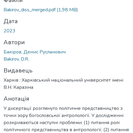
ться...
Файли
Bakirov_diss_merged.pdf
(1,98 MB)
Дата
2023
Автори
Бакіров, Денис Русланович
Bakirov, D.R.
Видавець
Харків : Харківський національний університет імені
В.Н. Каразіна
Анотація
У дисертації розглянуто політичне представництво з
точки зору богословської антропології. У дослідженні
розкриваються наступні проблеми: (1) питання ролі
політичного представництва в антропології; (2) питання