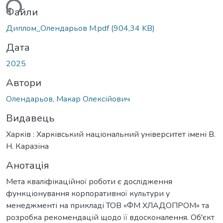
ься...
Файли
Диплом_Олендарьов М.pdf
(904,34 KB)
Дата
2025
Автори
Олендарьов, Макар Олексійович
Видавець
Харків : Харківський національний університет імені В.
Н. Каразіна
Анотація
Мета кваліфікаційної роботи є дослідження
функціонування корпоративної культури у
менеджменті на прикладі ТОВ «ФМ ХЛАДОПРОМ» та
розробка рекомендацій щодо її вдосконалення. Об'єкт